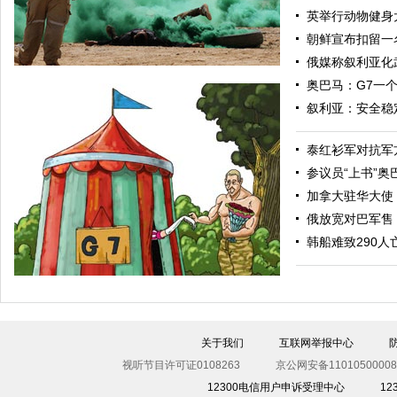
英举行动物健身
朝鲜宣布扣留一
俄媒称叙利亚化
奥巴马：G7一
叙利亚：安全稳
泰红衫军对抗军
参议员“上书”
加拿大驻华大使
俄放宽对巴军售
“渴望之狮”多国联合军演举行 美军秀军事力量
韩船难致290人
关于我们
互联网举报中心
视听节目许可证0108263
京公网安备11010500008
12300电信用户申诉受理中心
1