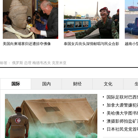
美国向柬埔寨归还遭掠夺佛像
泰国女兵街头深情献唱与民众合影
越南小型
标签：
俄罗斯
总理
梅德韦杰夫
克里米亚
国际
国内
财经
文化
国际足联对巴西
加拿大袭警嫌犯
美哈佛大学图书
澳摄影师拍盐矿
日本社民党党首