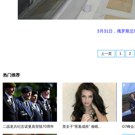
3月31日，俄罗斯
上一页
1
2
热门推荐
二战老兵纪念诺曼底登陆70周年
英女子“害羞成疾” 催眠...
G7峰会