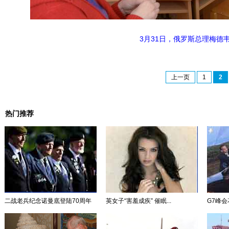
3月31日，俄罗斯总理梅
上一页
1
2
热门推荐
二战老兵纪念诺曼底登陆70周年
英女子“害羞成疾” 催眠...
G7峰会