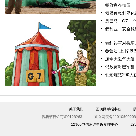
朝鲜宣布扣留一
俄媒称叙利亚化
奥巴马：G7一
叙利亚：安全稳
泰红衫军对抗军
参议员“上书”
加拿大驻华大使
俄放宽对巴军售
“渴望之狮”多国联合军演举行 美军秀军事力量
韩船难致290人
关于我们
互联网举报中心
视听节目许可证0108263
京公网安备11010500008
12300电信用户申诉受理中心
1