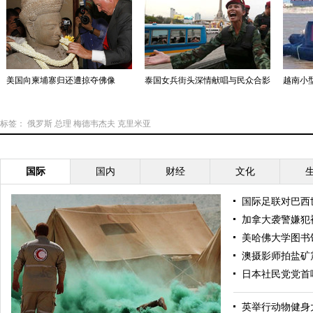
美国向柬埔寨归还遭掠夺佛像
泰国女兵街头深情献唱与民众合影
越南小型
标签：
俄罗斯
总理
梅德韦杰夫
克里米亚
国际
国内
财经
文化
国际足联对巴西
加拿大袭警嫌犯
美哈佛大学图书
澳摄影师拍盐矿
日本社民党党首
英举行动物健身