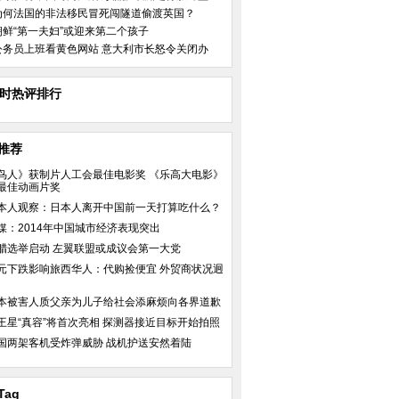
为何法国的非法移民冒死闯隧道偷渡英国？
朝鲜“第一夫妇”或迎来第二个孩子
公务员上班看黄色网站 意大利市长怒令关闭办
小时热评排行
推荐
鸟人》获制片人工会最佳电影奖 《乐高大电影》
最佳动画片奖
本人观察：日本人离开中国前一天打算吃什么？
媒：2014年中国城市经济表现突出
腊选举启动 左翼联盟或成议会第一大党
元下跌影响旅西华人：代购捡便宜 外贸商状况迥
本被害人质父亲为儿子给社会添麻烦向各界道歉
王星“真容”将首次亮相 探测器接近目标开始拍照
国两架客机受炸弹威胁 战机护送安然着陆
Tag