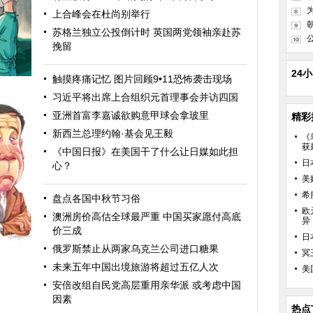
上合峰会在杜尚别举行
苏格兰独立公投倒计时 英国两党领袖亲赴苏
挽留
24
触摸疼痛记忆 图片回顾9•11恐怖袭击现场
习近平将出席上合组织元首理事会并访四国
亚洲首富李嘉诚欲购意甲球会拿玻里
精彩
新西兰总理约翰·基会见王毅
《
获
《中国日报》在美国干了什么让日媒如此担
日
心？
美
希
盘点各国中秋节习俗
欧
澳洲房价高估全球最严重 中国买家愿付高底
异
价三成
日
俄罗斯禁止从两家乌克兰公司进口糖果
冥
未来五年中国出境旅游将超过五亿人次
美
安倍改组自民党高层重用亲华派 或考虑中国
因素
热点