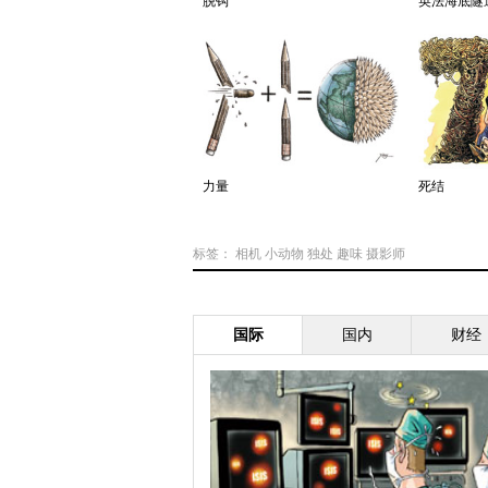
脱钩
英法海底隧
力量
死结
标签：
相机
小动物
独处
趣味
摄影师
国际
国内
财经