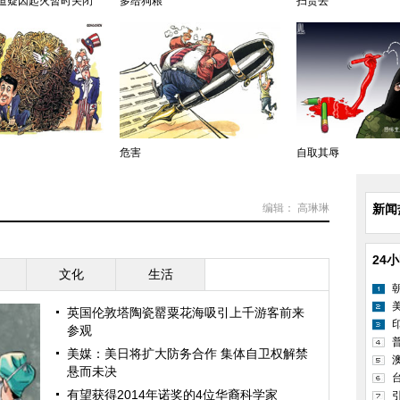
道疑因起火暂时关闭
多给狗粮
扫货去
危害
自取其辱
编辑： 高琳琳
新闻
24
文化
生活
英国伦敦塔陶瓷罂粟花海吸引上千游客前来
参观
美媒：美日将扩大防务合作 集体自卫权解禁
悬而未决
有望获得2014年诺奖的4位华裔科学家