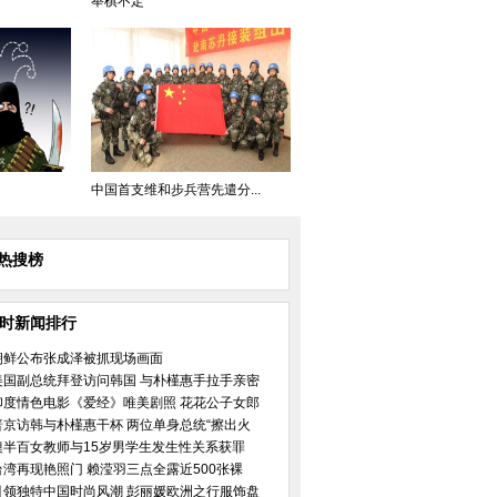
举棋不定
中国首支维和步兵营先遣分...
热搜榜
小时新闻排行
朝鲜公布张成泽被抓现场画面
美国副总统拜登访问韩国 与朴槿惠手拉手亲密
印度情色电影《爱经》唯美剧照 花花公子女郎
普京访韩与朴槿惠干杯 两位单身总统“擦出火
澳半百女教师与15岁男学生发生性关系获罪
台湾再现艳照门 赖滢羽三点全露近500张裸
引领独特中国时尚风潮 彭丽媛欧洲之行服饰盘