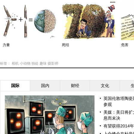
力量
死结
危害
标签：
相机
小动物
独处
趣味
摄影师
国际
国内
财经
文化
英国伦敦塔陶瓷
参观
美媒：美日将扩
悬而未决
有望获得2014
上合峰会在杜尚