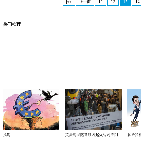
|<<
上一页
11
12
13
14
热门推荐
脱钩
英法海底隧道疑因起火暂时关闭
多给狗