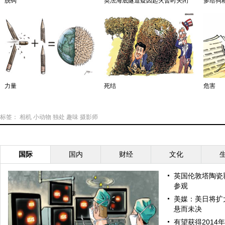
脱钩
英法海底隧道疑因起火暂时关闭
多给狗
力量
死结
危害
标签：
相机
小动物
独处
趣味
摄影师
国际
国内
财经
文化
英国伦敦塔陶瓷
参观
美媒：美日将扩
悬而未决
有望获得2014