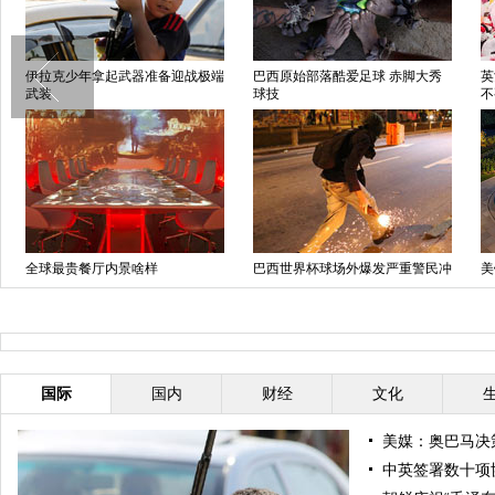
伊拉克少年拿起武器准备迎战极端
巴西原始部落酷爱足球 赤脚大秀
英
武装
球技
不
全球最贵餐厅内景啥样
巴西世界杯球场外爆发严重警民冲
美
突
泳
国际
国内
财经
文化
美媒：奥巴马决
中英签署数十项协