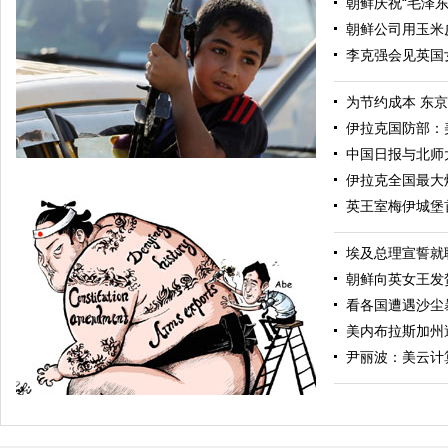
朝鲜庆祝“毛泽东
朝鲜公司用玉米
李克强会见英国
为节约成本 东
伊拉克国防部：
中国日报与北师
伊拉克全国最大
英王室梅伊城堡
埃及总理宣誓就
朝鲜向英女王发
看各国遭遇沙尘
美内布拉斯加州
伊拉克少年拿起武器准备迎战极端武装
尹丽波：美云计