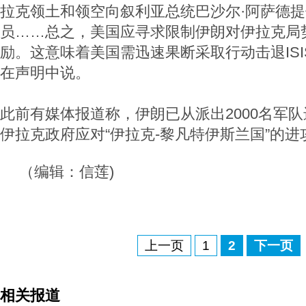
拉克领土和领空向叙利亚总统巴沙尔·阿萨德
员……总之，美国应寻求限制伊朗对伊拉克局
励。这意味着美国需迅速果断采取行动击退ISI
在声明中说。
此前有媒体报道称，伊朗已从派出2000名军
伊拉克政府应对“伊拉克-黎凡特伊斯兰国”的进
（编辑：信莲)
上一页
1
2
下一页
相关报道