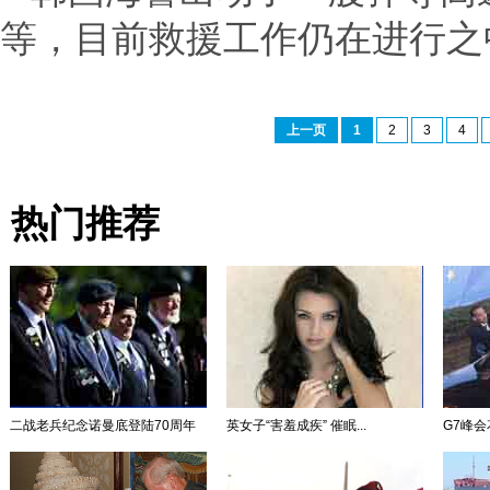
等，目前救援工作仍在进行之
上一页
1
2
3
4
热门推荐
二战老兵纪念诺曼底登陆70周年
英女子“害羞成疾” 催眠...
G7峰会