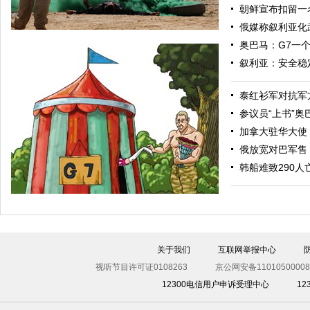
朝鲜宣布扣留一
俄媒称叙利亚化
奥巴马：G7一
叙利亚：安全稳
泰红衫军对抗军
参议员“上书”
加拿大驻华大使
俄放宽对巴军售
“渴望之狮”多国联合军演举行 美军秀军事力量
韩船难致290人
关于我们
互联网举报中心
视听节目许可证0108263
京公网安备11010500008
12300电信用户申诉受理中心
1