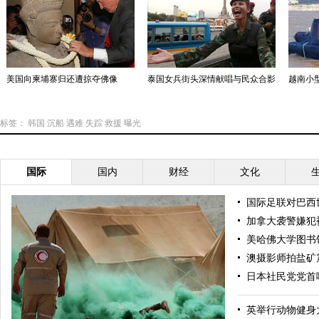
美国向柬埔寨归还遭掠夺佛像
泰国女兵街头深情献唱与民众合影
越南小型
标签：
韩国
沉船
遇难
失踪
救援
曝光
国际
国内
财经
文化
国际足联对巴西
加拿大袭警嫌犯
美哈佛大学图书
澳摄影师拍盐矿
日本社民党党首
英举行动物健身