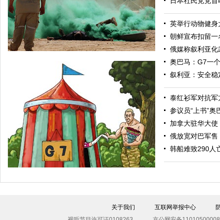
日本社民党党首
英举行动物健身
朝鲜宣布扣留一
俄媒称叙利亚化
奥巴马：G7一
叙利亚：安全稳
泰红衫军对抗军
参议员“上书”
加拿大驻华大使
俄放宽对巴军售
“渴望之狮”多国联合军演举行 美军秀军事力量
韩船难致290人
关于我们
互联网举报中心
视听节目许可证0108263
京公网安备11010500008