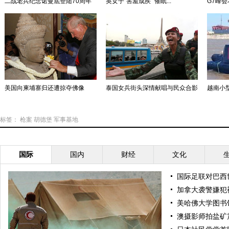
二战老兵纪念诺曼底登陆70周年
英女子“害羞成疾” 催眠...
G7峰会
美国向柬埔寨归还遭掠夺佛像
泰国女兵街头深情献唱与民众合影
越南小型
标签：
枪案
胡德堡
军事基地
国际
国内
财经
文化
国际足联对巴西
加拿大袭警嫌犯
美哈佛大学图书
澳摄影师拍盐矿