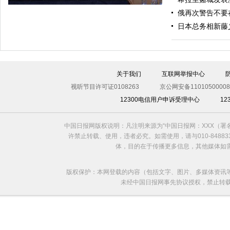
俄再次警告不要
日本总务相新藤
关于我们
互联网举报中心
视听节目许可证0108263
京公网安备11010500008
12300电信用户申诉受理中心
1
利比亚法庭开审卡扎菲政权高官
中国日报网版权说明：凡注明来源为“中国日报网：XXX（
许禁止转载、使用，违者必究。如需使用，请与010-8488
体，目的在于传播更多信息，其他媒体如
版权保护：本网登载的内容（包括文字、图片、多媒体资讯
未经中国日报网事先协议授权，禁止转载使用。给