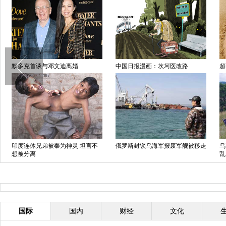
默多克首谈与邓文迪离婚
中国日报漫画：坎坷医改路
超
印度连体兄弟被奉为神灵 坦言不
俄罗斯封锁乌海军报废军舰被移走
乌
想被分离
乱
国际
国内
财经
文化