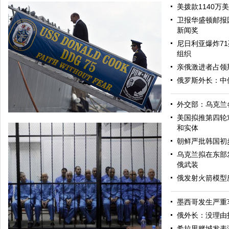
美拨款1140万
卫报华盛顿邮报
新闻奖
尼日利亚爆炸71
组织
亲俄激进者占领
俄罗斯外长：中
外交部：乌克兰
美国拟推第四轮
和实体
朝鲜严批韩国初
乌克兰拟在东部
俄武装
俄发射火箭模型
墨西哥发生严重
美军导弹驱逐舰抵达黑海旨在威慑俄罗斯
俄外长：没理由
希拉里赌城发表