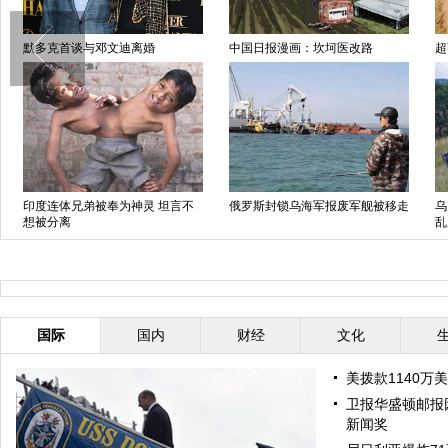
默多克首谈与邓文迪离婚
中国日报漫画：坎坷医改路
超
印度连体兄弟被奉为神灵 坦言不
俄罗斯封锁乌海军报废军舰被移走
乌
想被分离
乱
国际
国内
财经
文化
美拨款1140万
卫报华盛顿邮报
新闻奖