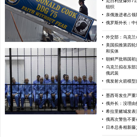
尼日利亚爆炸71
组织
亲俄激进者占领
俄罗斯外长：中
外交部：乌克兰
美国拟推第四轮
和实体
朝鲜严批韩国初
乌克兰拟在东部
俄武装
俄发射火箭模型
墨西哥发生严重
美军导弹驱逐舰抵达黑海旨在威慑俄罗斯
俄外长：没理由
希拉里赌城发表
俄再次警告不要
日本总务相新藤