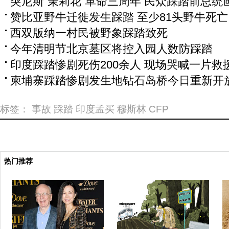
突尼斯“茉莉花”革命三周年 民众踩踏前总统
赞比亚野牛迁徙发生踩踏 至少81头野牛死亡
西双版纳一村民被野象踩踏致死
今年清明节北京墓区将控入园人数防踩踏
印度踩踏惨剧死伤200余人 现场哭喊一片救
柬埔寨踩踏惨剧发生地钻石岛桥今日重新开
标签：
事故
踩踏
印度孟买
穆斯林
CFP
热门推荐