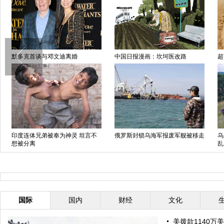
默多克首谈与邓文迪离婚
中国日报漫画：坎坷医改路
超
印度连体兄弟被奉为神灵 坦言不
俄罗斯封锁乌海军报废军舰被移走
乌
想被分离
乱
国际
国内
财经
文化
美拨款1140万