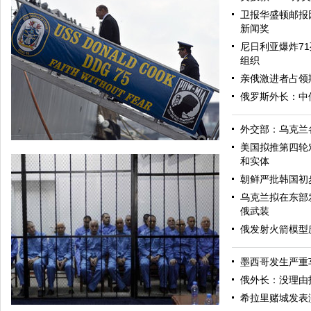
卫报华盛顿邮报
新闻奖
尼日利亚爆炸71
组织
亲俄激进者占领
俄罗斯外长：中
外交部：乌克兰
美国拟推第四轮
和实体
朝鲜严批韩国初
乌克兰拟在东部
俄武装
俄发射火箭模型
墨西哥发生严重
美军导弹驱逐舰抵达黑海旨在威慑俄罗斯
俄外长：没理由
希拉里赌城发表