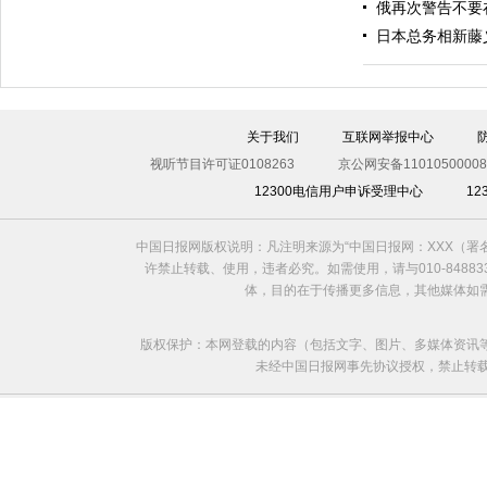
俄再次警告不要
日本总务相新藤
关于我们
互联网举报中心
视听节目许可证0108263
京公网安备11010500008
12300电信用户申诉受理中心
1
利比亚法庭开审卡扎菲政权高官
中国日报网版权说明：凡注明来源为“中国日报网：XXX（
许禁止转载、使用，违者必究。如需使用，请与010-8488
体，目的在于传播更多信息，其他媒体如
版权保护：本网登载的内容（包括文字、图片、多媒体资讯
未经中国日报网事先协议授权，禁止转载使用。给