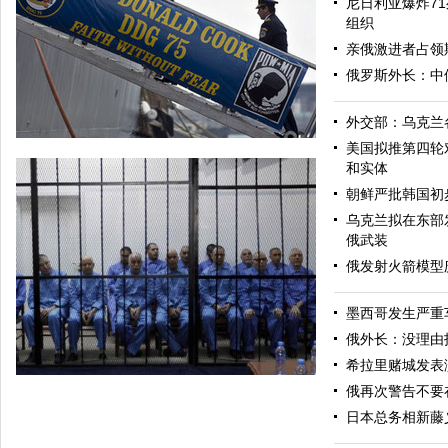
尼日利亚爆炸71
组织
亲俄激进者占领
俄罗斯外长：中
外交部：乌克兰
美国拟推第四轮
和实体
朝鲜严批韩国初
乌克兰拟在东部
俄武装
俄发射火箭模型
墨西哥发生严重
美军导弹驱逐舰抵达黑海旨在威慑俄罗斯
俄外长：没理由
希拉里赌城发表
俄再次警告不要
日本总务相新藤