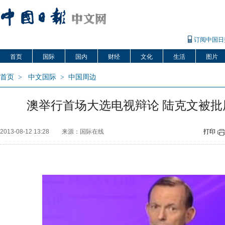
订阅中国日
首页
国际
国内
财经
文化
生活
图片
首页
>
中文国际
>
中国周边
澳举行首场大选电视辩论 陆克文被批
2013-08-12 13:28
来源：国际在线
打印