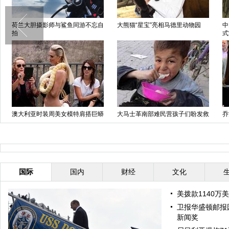
荷兰大胆摄影师与鲨鱼同游不忘自
大熊猫“星宝”亮相马德里动物园
中
拍
式
澳大利亚时装周美女模特肩搭巨蟒
大马士革南部难民营孩子们盼发救
乔
上秀台
济食品
安
国际
国内
财经
文化
美拨款1140万
卫报华盛顿邮报
新闻奖