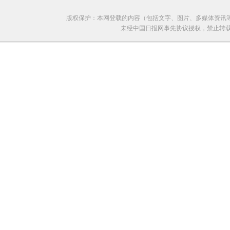
版权保护：本网登载的内容（包括文字、图片、多媒体资讯
未经中国日报网事先协议授权，禁止转载使用。给