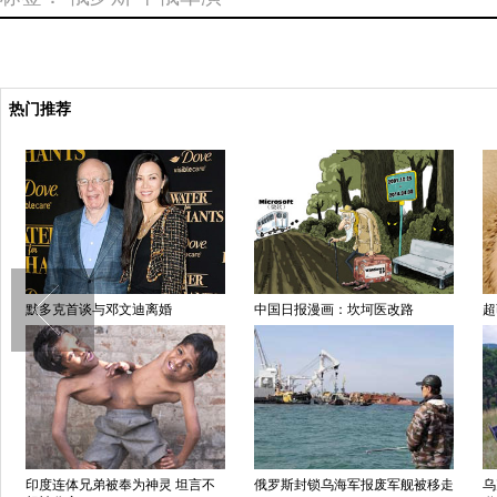
热门推荐
默多克首谈与邓文迪离婚
中国日报漫画：坎坷医改路
超
印度连体兄弟被奉为神灵 坦言不
俄罗斯封锁乌海军报废军舰被移走
乌