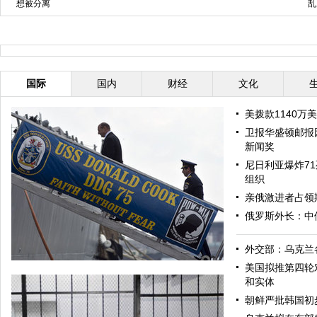
想被分离
乱
国际
国内
财经
文化
美拨款1140万
卫报华盛顿邮报
新闻奖
尼日利亚爆炸71
组织
亲俄激进者占领
俄罗斯外长：中
外交部：乌克兰
美国拟推第四轮
和实体
朝鲜严批韩国初