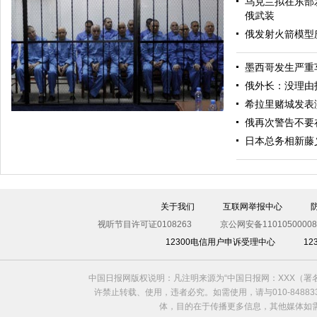
乌克兰拟在东部
俄武装
俄发射火箭模型
墨西哥发生严重
美军导弹驱逐舰抵达黑海旨在威慑俄罗斯
俄外长：没理由
希拉里赌城发表
俄再次警告不要
日本总务相新藤
关于我们
互联网举报中心
视听节目许可证0108263
京公网安备11010500008
12300电信用户申诉受理中心
1
利比亚法庭开审卡扎菲政权高官
中国日报网版权说明：凡注明来源为“中国日报网：XXX（
许禁止转载、使用，违者必究。如需使用，请与010-8488
体，目的在于传播更多信息，其他媒体如