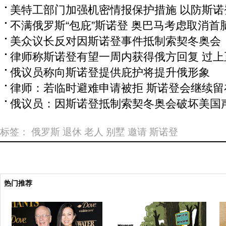
美特工部门加强机密情报保护措施 以防斯诺
不满俄罗斯“包庇”斯诺登 奥巴马考虑取消首
美众议长反对因斯诺登事件抵制索契冬奥会
律师称斯诺登有望一周内获得俄方回复 过上
俄议员称向斯诺登提供庇护将提升俄形象
律师：若临时避难申请被拒 斯诺登会继续留
俄议员：因斯诺登抵制索契冬奥会破坏美国
标签：
俄罗斯
退休
老人
别墅
邀请
斯诺登
热门推荐