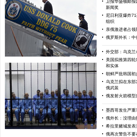
卫报华盛顿邮报
新闻奖
尼日利亚爆炸71
组织
亲俄激进者占领
俄罗斯外长：中
外交部：乌克兰
美国拟推第四轮
和实体
朝鲜严批韩国初
乌克兰拟在东部
俄武装
俄发射火箭模型
墨西哥发生严重
美军导弹驱逐舰抵达黑海旨在威慑俄罗斯
俄外长：没理由
希拉里赌城发表
俄再次警告不要