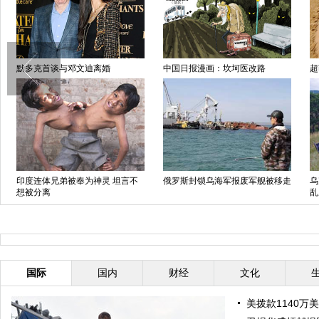
默多克首谈与邓文迪离婚
中国日报漫画：坎坷医改路
超
印度连体兄弟被奉为神灵 坦言不
俄罗斯封锁乌海军报废军舰被移走
乌
想被分离
乱
国际
国内
财经
文化
美拨款1140万