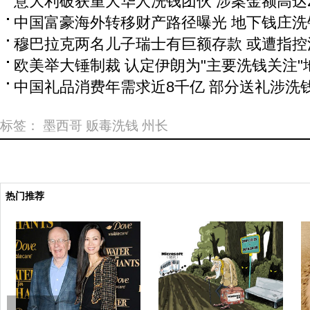
意大利破获重大华人洗钱团伙 涉案金额高达
中国富豪海外转移财产路径曝光 地下钱庄洗
穆巴拉克两名儿子瑞士有巨额存款 或遭指控
欧美举大锤制裁 认定伊朗为"主要洗钱关注"
中国礼品消费年需求近8千亿 部分送礼涉洗
标签：
墨西哥
贩毒洗钱
州长
热门推荐