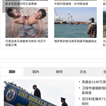
默多克首谈与邓文迪离婚
中国日报漫画：坎坷医改路
超
印度连体兄弟被奉为神灵 坦言不
俄罗斯封锁乌海军报废军舰被移走
乌
想被分离
乱
国际
国内
财经
文化
美拨款1140万
卫报华盛顿邮报
新闻奖
尼日利亚爆炸71
组织