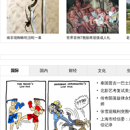
南非现蜘蛛吃活蛇一幕
世界首例7胞胎将迎接成人礼
老
国际
国内
财经
文化
泰国普吉一巴士
北影艺考复试美
传奇陨落旋律永
师
张雪迎顺利突围
上海市经信委：
信记录