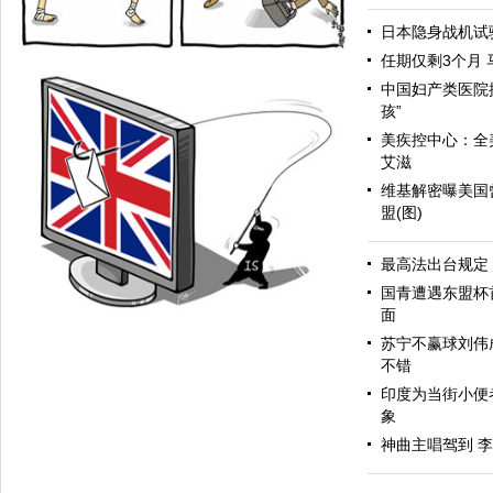
日本隐身战机试验
任期仅剩3个月 
中国妇产类医院提
孩”
美疾控中心：全
艾滋
维基解密曝美国
盟(图)
众怒
最高法出台规定
国青遭遇东盟杯
面
苏宁不赢球刘伟
不错
印度为当街小便
象
神曲主唱驾到 