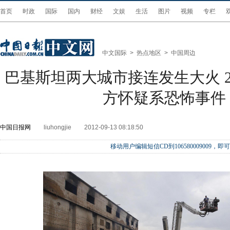
首页
时政
国际
国内
财经
文娱
生活
图片
视频
专栏
中文国际
>
热点地区
>
中国周边
巴基斯坦两大城市接连发生大火 2
方怀疑系恐怖事件
中国日报网
liuhongjie
2012-09-13 08:18:50
移动用户编辑短信CD到106580009009