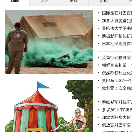
国际
国内
财经
文化
国际足联对巴西
加拿大袭警嫌犯
美哈佛大学图书
澳摄影师拍盐矿
日本社民党党首
英举行动物健身
朝鲜宣布扣留一
俄媒称叙利亚化
奥巴马：G7一
叙利亚：安全稳
泰红衫军对抗军
参议员“上书”
加拿大驻华大使
俄放宽对巴军售
“渴望之狮”多国联合军演举行 美军秀军事力量