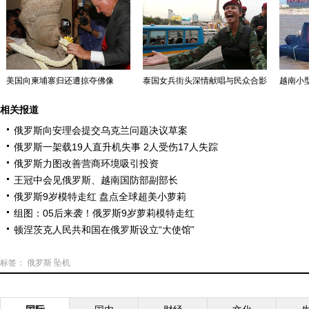
美国向柬埔寨归还遭掠夺佛像
泰国女兵街头深情献唱与民众合影
越南小型
相关报道
俄罗斯向安理会提交乌克兰问题决议草案
俄罗斯一架载19人直升机失事 2人受伤17人失踪
俄罗斯力图改善营商环境吸引投资
王冠中会见俄罗斯、越南国防部副部长
俄罗斯9岁模特走红 盘点全球超美小萝莉
组图：05后来袭！俄罗斯9岁萝莉模特走红
顿涅茨克人民共和国在俄罗斯设立“大使馆”
标签：
俄罗斯
坠机