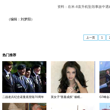
资料：在米-8直升机坠毁事故中
（编辑：刘梦阳）
上一页
1
热门推荐
二战老兵纪念诺曼底登陆70周年
英女子“害羞成疾” 催眠...
G7峰会