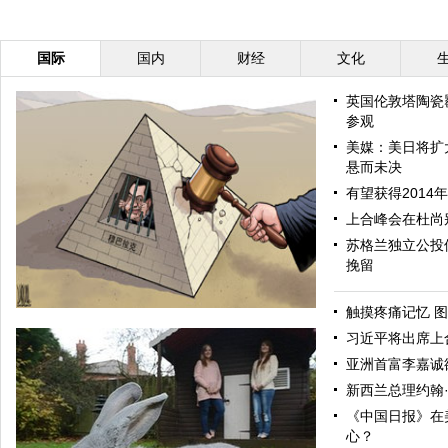
国际
国内
财经
文化
英国伦敦塔陶瓷
参观
美媒：美日将扩
悬而未决
有望获得2014
上合峰会在杜尚
苏格兰独立公投
挽留
触摸疼痛记忆 图
习近平将出席上
亚洲首富李嘉诚
新西兰总理约翰
《中国日报》在
心？