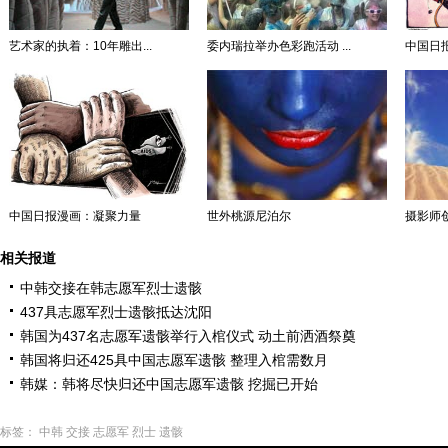
艺术家的执着：10年雕出...
委内瑞拉举办色彩跑活动 ...
中国日
中国日报漫画：凝聚力量
世外桃源尼泊尔
摄影师
相关报道
中韩交接在韩志愿军烈士遗骸
437具志愿军烈士遗骸抵达沈阳
韩国为437名志愿军遗骸举行入棺仪式 动土前洒酒祭奠
韩国将归还425具中国志愿军遗骸 整理入棺需数月
韩媒：韩将尽快归还中国志愿军遗骸 挖掘已开始
标签：
中韩
交接
志愿军
烈士
遗骸