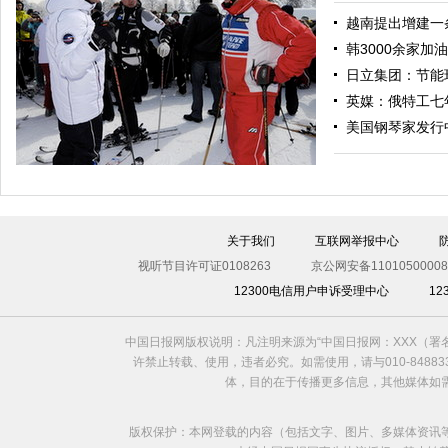
越南提出增建一
韩3000余家加
日立集团：节能
英媒：俄特工七
中国日报漫画：各怀心事
美国钢琴家发行
关于我们
互联网举报中心
视听节目许可证0108263
京公网安备11010500008
12300电信用户申诉受理中心
1
中国日报网版权说明：凡注明来源为“中国日报网：XXX（
奥巴马健身遭偷拍 盘点政要王室运动达人
许禁止转载、使用，违者必究。如需使用，请与010-8488
体，目的在于传播更多信息，其他媒体如
版权保护：本网登载的内容（包括文字、图片、多媒体资讯