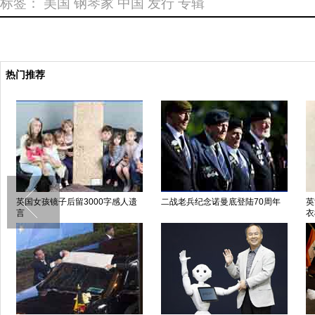
标签：
美国
钢琴家
中国
发行
专辑
热门推荐
曼底登陆70周年
英女子“害羞成疾” 催眠康复后成内
金正恩携妻视察果树农
衣模特
黑色裙装端庄大方