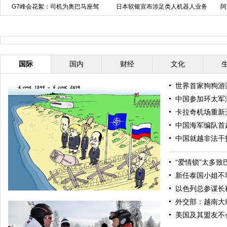
涉足类人机器人业务
阿萨德连任叙利亚总统 士兵驾车
泰国女兵街头深情献
欢庆
国际
国内
财经
文化
世界首家狗狗游
中国参加环太军
卡拉奇机场重新
中国海军编队首
中国就越非法干
“爱情锁”太多
新任泰国小姐不
以色列总参谋长
外交部：越南大
美国及其盟友不