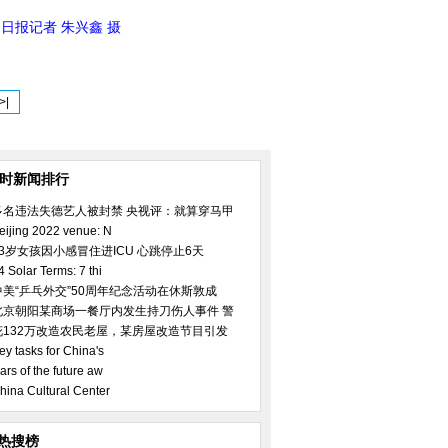
国日报记者 朱兴鑫 摄
>|
小时新闻排行
多名违法失德艺人被封禁 央视评：就算穿马甲
eijing 2022 venue: N
23岁女孩因小感冒住进ICU 心跳停止6天
4 Solar Terms: 7 thi
中美“乒乓外交”50周年纪念活动在休斯敦成
北京朝阳某商场一餐厅内发生持刀伤人事件 警
花132万改造农民老屋，某房屋改造节目引发
ey tasks for China's
ars of the future aw
hina Cultural Center
热搜榜