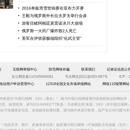
2016单板滑雪世锦赛在亚布力开赛
王毅与俄罗斯外长拉夫罗夫举行会谈
游客目睹阿根廷莫雷诺冰川大崩塌
俄罗斯一火药厂爆炸致2人死亡
美军在伊抓获极端组织“化武主管”
图）
们
互联网举报中心
防范网络诈骗
联系我们
记者证信息公
京公网安备110105000081
号京网文[2011]0283-097号
ICP：2
00电信用户申诉受理中心
12318全国文化市场举报网站
网络110报警网站
明来源为“中国日报网：XXX（署名）”，除与中国日报网签署内容授权协议的网站外
究。如需使用，请与010-84883777联系；凡本网注明“来源：XXX（非中国日报网
的在于传播更多信息，其他媒体如需转载，请与稿件来源方联系，如产生任何问题与本
容（包括文字、图片、多媒体资讯等）版权属中国日报网（中报国际文化传媒（北京）