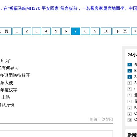
8日，在“祈福马航MH370 平安回家”留言板前，一名乘客家属席地而坐。中
上一页
1
2
3
4
5
6
7
8
9
10
下一页
>
24
所为”
失联有何异同
B
众多谜团尚待解开
形象大使
2
亚年度汉字
年上路
确认身份
K
C
编辑： 刘梦阳
C
新闻