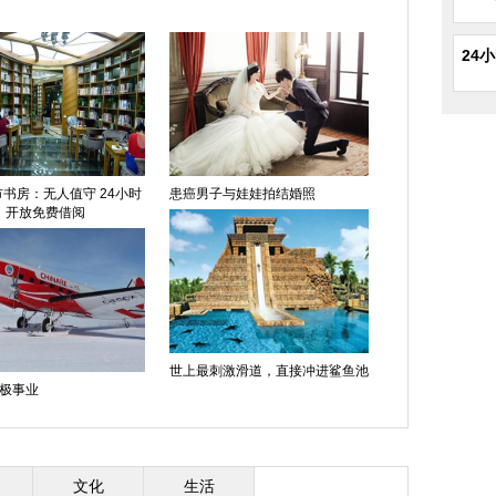
24
书房：无人值守 24小时
患癌男子与娃娃拍结婚照
开放免费借阅
世上最刺激滑道，直接冲进鲨鱼池
极事业
文化
生活