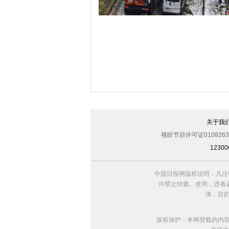
伊斯坦布尔遭炸弹袭击 至少11死36伤（
关于我
视听节目许可证0108263
123
中国日报网版权说明：凡注
许禁止转载、使用，违者必
体，目
版权保护：本网登载的内