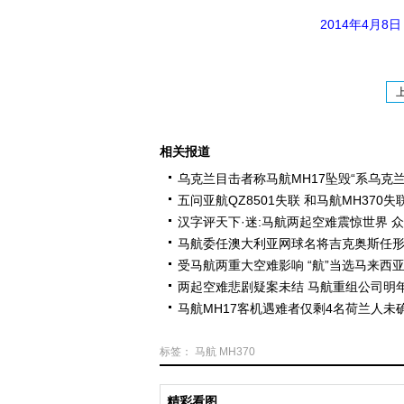
2014年4月
相关报道
乌克兰目击者称马航MH17坠毁“系乌克兰
五问亚航QZ8501失联 和马航MH370
汉字评天下·迷:马航两起空难震惊世界 
马航委任澳大利亚网球名将吉克奥斯任
受马航两重大空难影响 “航”当选马来西
两起空难悲剧疑案未结 马航重组公司明
马航MH17客机遇难者仅剩4名荷兰人未
标签：
马航
MH370
精彩看图