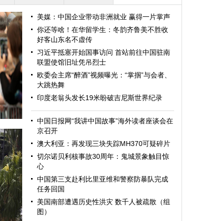
美媒：中国企业带动非洲就业 赢得一片掌声
你还等啥！在华留学生：冬韵齐鲁美不胜收
好客山东名不虚传
习近平抵塞开始国事访问 首站前往中国驻南
联盟使馆旧址凭吊烈士
欧委会主席“醉酒”视频曝光：“掌掴”与会者、
大跳热舞
印度老翁头发长19米盼破吉尼斯世界纪录
中国日报网“我讲中国故事”海外读者座谈会在
京召开
澳大利亚：再发现三块失踪MH370可疑碎片
切尔诺贝利核事故30周年：鬼城景象触目惊
心
中国第三支赴利比里亚维和警察防暴队完成
任务回国
美国南部遭遇历史性洪灾 数千人被疏散（组
图）
迎