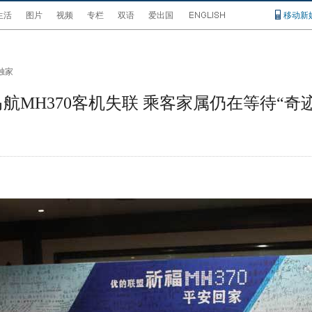
生活
图片
视频
专栏
双语
爱出国
移动新
独家
马航MH370客机失联 乘客家属仍在等待“奇迹