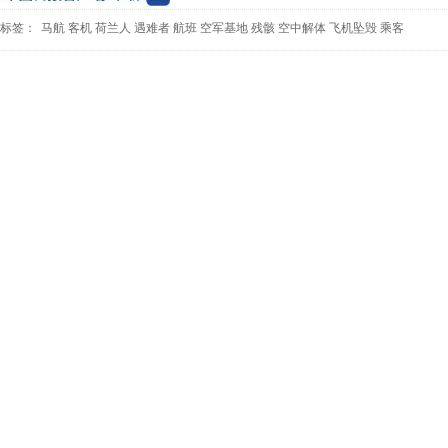
标签：
马航
客机
荷兰人
遇难者
航班
空军基地
残骸
空中解体
飞机坠毁
乘客