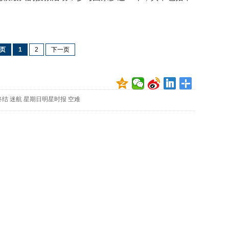
牌
出
售
要
页
1
2
下一页
价
4
亿
80
终结
迷航
星期日明星时报
空难
岁
退
休
顿
顿
吃
肉
讨
厌
看
电
视