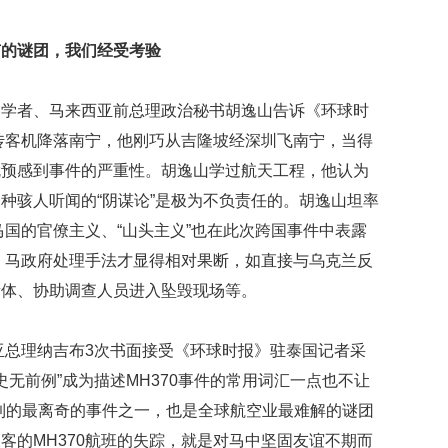
数
量
有的谜团，我们经受考验
稳
定
专
者、马来西亚前总理政治秘书胡逸山告诉《环球时
利
水
网传客机降落南宁，他刚巧从吉隆坡经深圳飞南宁，当得
平
就预感到事件的严重性。胡逸山学过航天工程，他认为
不
种骇人听闻的“阴谋论”是极为不负责任的。胡逸山坦率
断
提
马国的官僚主义、“山头主义”也在此次跨国事件中表露
升
后，马政府处理手法才显得相对果断，如直接与乌克兰反
法
遗体、协助调查人员进入坠毁现场等。
国
研
究
总理纳吉布3次书面接受《环球时报》驻泰国记者采
圈
史无前例”成为描述MH370事件的常用词汇一点也不让
养
到的最离奇的事件之一，也是全球航空业最难解的谜团
海
豚
乘客的MH370航班的失踪，就是对马中坚固友谊不期而