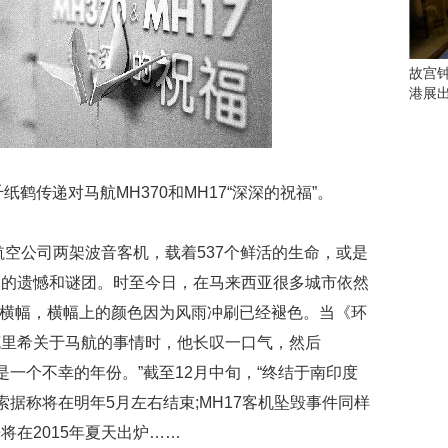
会
这
些
看
故宫
点
港展
别
错
过
纸鹤传递对马航MH370和MH17“深深的祝福”。
研
究
你
亚航空公司两架波音客机，载着537个鲜活的生命，或是
喜
欢
尽的遗憾和谜团。时至今日，在马来西亚很多城市依然
的
巨大横幅，横幅上的颜色因为风雨冲刷已经褪色。当《环
音
乐
克里希关于马航的事情时，他长叹一口气，然后
类
都是一个不幸的年份。”截至12月中旬，“终结于南印度
型
索据称将在明年5月左右结束;MH17客机坠毁事件同样
可
以
将在2015年夏天出炉……
反