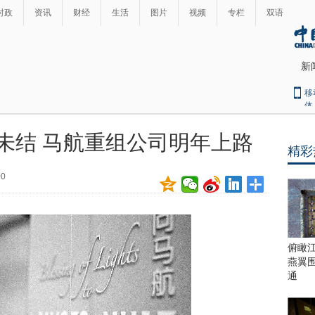
时政
资讯
财经
生活
图片
视频
专栏
双语
新
移
体
未结 马航重组公司明年上路
精彩
最
热
00
新
世
界
闻
瞩
目
上
俯瞰
合
燕翼
青
通
岛
峰