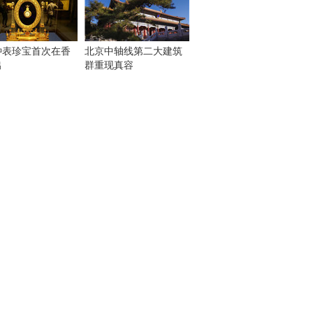
钟表珍宝首次在香
北京中轴线第二大建筑
出
群重现真容
！
：