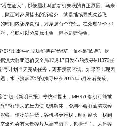
礼
“潜在证人”，以便厘出马航客机失联的真正原因。马来
因
不
多，除面对家属提出的诉讼外，就是继续寻找失踪飞
舍
的时间内还原真相，对家属有个交代。在处理MH370
女
儿
政府，马航可以分发抚恤金，但不是赔偿金。
才
积
0航班事件的立场维持在“终结”，而不是“坠毁”。因
极
治
澳大利亚运输安全局12月17日发布的搜寻MH370任
疗
道”号计划当天完成任务，离开搜索区域。如果不出现因
报
迟，水下搜索区域的搜寻应在2015年5月左右完成。
告
显
示
新加坡《新明日报》专访时提出，MH370客机可能被
20
，除非有很大的压力使飞机解体，否则不会有油渍或碎
年
我
，泥浆、植物等生长，客机将更难找，时间越长，找到
国
高空爆炸会有大量碎片从高空落下，包括椅子、人体碎
专
利