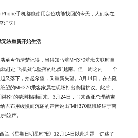
映
你
hone手机都能使用定位功能找回的今天，人们实在
的
空消失!
性
格
和
我无法重新开始生活
智
商
至今仍清楚记得，当得知马航MH370航班失联时自
联
他就赶赴“飞机疑似坠落的地点”越南。但一周之内，一个
合
国
起又落下，拾起希望，又重新失望。3月14日，在吉隆
维
绝望的MH370乘客家属在现场打出条幅抗议。此后，
和
70
谋论”的猜测相继而来。3月24日，马来西亚总理纳吉
周
纳吉布用缓慢而沉痛的声音说出“MH370航班终结于南
年
中
的抽泣声。
国
维
西兰《星期日明星时报》12月14日以此为题，讲述了
和