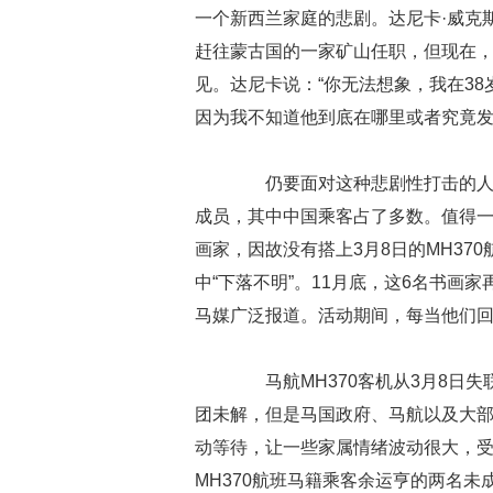
一个新西兰家庭的悲剧。达尼卡·威克斯
赶往蒙古国的一家矿山任职，但现在，
见。达尼卡说：“你无法想象，我在3
因为我不知道他到底在哪里或者究竟发
仍要面对这种悲剧性打击的人还有
成员，其中中国乘客占了多数。值得一
画家，因故没有搭上3月8日的MH37
中“下落不明”。11月底，这6名书画
马媒广泛报道。活动期间，每当他们回
马航MH370客机从3月8日失
团未解，但是马国政府、马航以及大
动等待，让一些家属情绪波动很大，受
MH370航班马籍乘客余运亨的两名