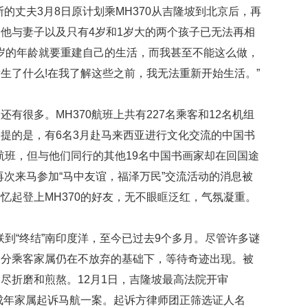
贡
的丈夫3月8日原计划乘MH370从吉隆坡到北京后，再
献
他与妻子以及只有4岁和1岁大的两个孩子已无法再相
获
赞
8岁的年龄就要重建自己的生活，而我甚至不能这么做，
生了什么!在我了解这些之前，我无法重新开始生活。”
英
国
女
很多。MH370航班上共有227名乘客和12名机组
子
提的是，有6名3月赴马来西亚进行文化交流的中国书
的
抗
0航班，但与他们同行的其他19名中国书画家却在回国途
癌
家再次来马参加“马中友谊，福泽万民”交流活动的消息被
奇
迹
忆起登上MH370的好友，无不眼眶泛红，气氛凝重。
曾
为
自
联到“终结”南印度洋，至今已过去9个多月。尽管许多谜
己
部分乘客家属仍在不放弃的基础下，等待奇迹出现。被
准
尽折磨和煎熬。12月1日，吉隆坡最高法院开审
备
葬
未成年家属起诉马航一案。起诉方律师团正筛选证人名