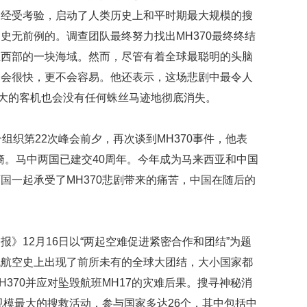
很
们经受考验，启动了人类历史上和平时期最大规模的搜
幸
福
史无前例的。调查团队最终努力找出MH370最终终结
最
亚西部的一块海域。然而，尽管有着全球最聪明的头脑
爱
与
不会很快，更不会容易。他还表示，这场悲剧中最令人
人
庞大的客机也会没有任何蛛丝马迹地彻底消失。
互
动
织第22次峰会前夕，再次谈到MH370事件，他表
曾
后裔。马中两国已建交40周年。今年成为马来西亚和中国
有
部
国一起承受了MH370悲剧带来的痛苦，中国在随后的
白
宫
名
尼
12月16日以“两起空难促进紧密合作和团结”为题
克
代航空史上出现了前所未有的全球大团结，大小国家都
松
旧
370并应对坠毁航班MH17的灾难后果。搜寻神秘消
居
规模最大的搜救活动，参与国家多达26个，其中包括中
挂