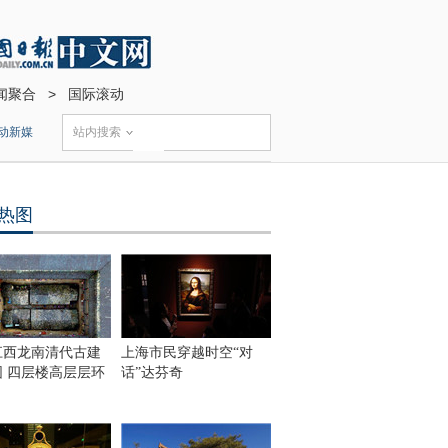
闻聚合
>
国际滚动
动新媒
站内搜索
热图
江西龙南清代古建
上海市民穿越时空“对
围 四层楼高层层环
话”达芬奇