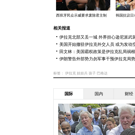
西班牙民众示威要求废除君主制
韩国抗议日本
相关报道
伊拉克北部又丢一城 外界担心逊尼派武
美国开始撤驻伊拉克外交人员 或为发动
田文林：美国霸权政策是伊拉克乱局祸
伊朗警告外部势力勿军事干预伊拉克局
标签：
伊拉克
娃娃兵
孩子
巴格达
国际
国内
财经