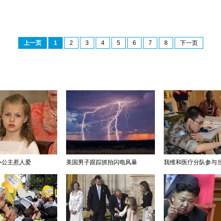
上一页
1
2
3
4
5
6
7
8
下一页
小公主惹人爱
美国男子跟踪抓拍闪电风暴
我维和医疗分队参与