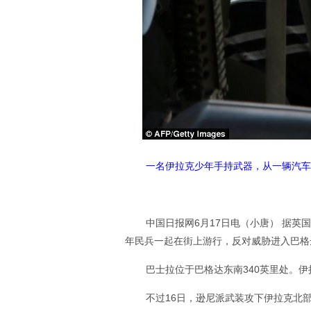
一名伊拉克少年手持武器，从一辆汽车
中国日报网6月17日电（小唐） 据
年民兵一起在街上游行，反对威胁进入巴格
巴士拉位于巴格达东南340英里处。
不过16日，逊尼派武装攻下伊拉克北