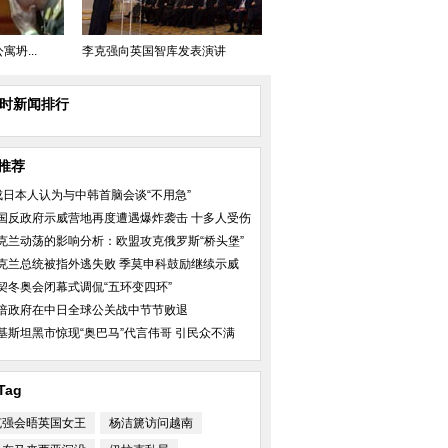
坍...
李克强向英国智库发表演讲
小时新闻排行
推荐
成日本人认为与中韩首脑会谈“不用急”
国反政府示威营地再度遭遇爆炸袭击 十多人受伤
克兰动荡的影响分析：欧盟攻克俄罗斯“桥头堡”
克兰总统被指外逃失败 季莫申科鼓励继续示威
契冬奥会闭幕式调侃“五环变四环”
倍政府在中日全球公关战中节节败退
基斯坦黑市惊现“奥巴马”代言伟哥 引民众不满
Tag
克强会晤英国女王
杨洁篪访问越南