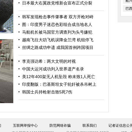
船
日本最大右翼政党维新会宣布正式分裂
巴
韩军发现枪击事件肇事者 双方开枪对峙
图：印度男子迷恋色彩组合成当地名人
马航机长被马国官方调查列为头号嫌犯
越南飞往大叻飞机误降金兰湾 机组停飞
丝绸之路成功申遗 成我国首例跨国项目
李克强访希：两大文明的对视
中国大运河成功列入世界遗产名录
美12年400架无人机坠毁 称未致1人死亡
印度翻版：巴基斯坦女子轮奸被杀吊树上
怀
韩国士兵持枪射击致5死7伤
们
互联网举报中心
防范网络诈骗
联系我们
记者证信息公