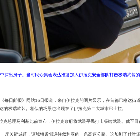
中探出身子。当时民众集会表达准备加入伊拉克安全部队打击极端武装的
英国《每日邮报》网站16日报道，来自伊拉克的图片显示，在首都巴格达街
达的极端武装。相似的场景也出现在了伊拉克第二大城市巴士拉。
伊拉克总理马利基此前宣布，伊拉克政府将武装平民打击极端武装。截至目
部一座关键城镇，该城镇紧邻通往叙利亚的一条高速公路。这加剧了什叶