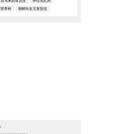
只在马来西亚沉没
伊拉克乱局
西世界杯
朝鲜向女王发贺信
开