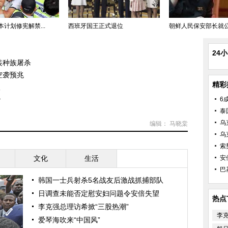
计划修宪解禁...
西班牙国王正式退位
朝鲜人民保安部长就公寓
24
装种族屠杀
空袭预兆
精彩
根
势
6
泰
乌
编辑： 马晓棠
乌
索
文化
生活
安
巴
韩国一士兵射杀5名战友后激战抓捕部队
日调查未能否定慰安妇问题令安倍失望
热点
李克强总理访希掀“三股热潮”
李
爱琴海吹来“中国风”