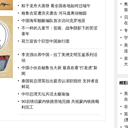
奥
粽子龙舟大蒸饼 看全国各地如何过端午
策
格鲁吉亚遭洪灾袭击 河马逃离动物园
贝
中国海军舰艇编队首次访问克罗地亚
在
不一样的儿童节：贫困、战争阴影下的苦涩
专
童年
宇
荷兰迎首个巨型中国旅行团
美
连
李克强出席中国－拉丁美洲文明互鉴系列活
首
动
大
中国小伙在秘鲁当大厨 最喜欢看“打老虎”新
闻
泰国前总理英拉出庭否认渎职指控 支持者送
精彩
鲜花
美
中印总理天坛共话太极瑜伽
合
90后情侣蒙内铁路营地完婚 共祝蒙内铁路顺
谷
利完工
英
(
“