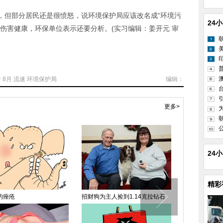
但部分居民还是很愤怒，说环境保护局应该改名成“环境污
24
伤害健康，环保单位表示还要分析。(实习编辑：姜开元 审
全
8月
流速
环境保护局
编辑：
更多>
24
精彩
的痤疮
招财狗为主人捡到1.14克拉钻石
颜值逆天，世