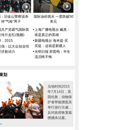
国：旧金山警察误杀
国际油价跳水 一度跌破50
持“气枪”男子
美元
国共产党霸气国际英
上海广播电视台 臧熹：
希腊小公主
省亲
饥荒
宣传片走红(视频)
谁是真正的英雄
，2015
新疆电视台 海米提·买
买提：这就是新疆人
克强：以大众创业培
经济新动力
光明日报 郑晋鸣：半生
流泪终不悔
策划
当地时间2015
年7月14日，英
国伦敦，动物保
护者带狐狸面具
举行游行示威，
反对政府恢复狐
狸捕杀法案。
>