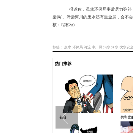
报道称，虽然环保局事后尽力弥补，
染局”。污染河川的废水还有重金属，会不会
核：程君秋)
标签：
废水
环保局
河流
中广网
污水
河水
饮水安
热门推荐
母亲的抗癌日记
包容
共和党