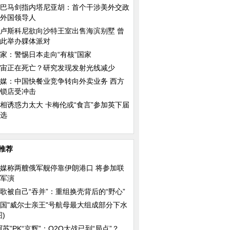
巴马剑指内塔尼亚胡：首个干涉美外交政
外国领导人
卢斯科尼欲向沙特王室出售海滨别墅 曾
此举办躶体派对
家：警惕日本走向“有核”国家
宙正在死亡？研究发现发射光线减少
媒：中国快餐业竞争转向外卖业务 西方
锁店受冲击
相诱惑力太大 卡梅伦或“食言”参加英下届
选
推荐
媒称两艘俄军舰停靠伊朗港口 将参加联
军演
歌被自己“吞并”：重组换壳背后的“野心”
国"威尔士亲王"号航母最大组成部分下水
图)
阿苏”PK“京辉”：O2O大战已到“局点”？