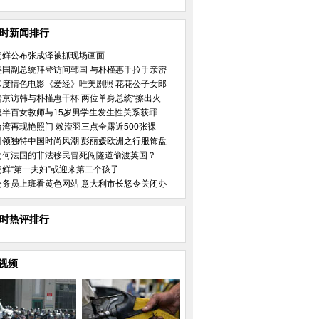
小时新闻排行
朝鲜公布张成泽被抓现场画面
美国副总统拜登访问韩国 与朴槿惠手拉手亲密
印度情色电影《爱经》唯美剧照 花花公子女郎
普京访韩与朴槿惠干杯 两位单身总统“擦出火
澳半百女教师与15岁男学生发生性关系获罪
台湾再现艳照门 赖滢羽三点全露近500张裸
引领独特中国时尚风潮 彭丽媛欧洲之行服饰盘
为何法国的非法移民冒死闯隧道偷渡英国？
朝鲜“第一夫妇”或迎来第二个孩子
公务员上班看黄色网站 意大利市长怒令关闭办
小时热评排行
视频
上最美女孩
漏洞
差强人意