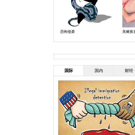
全球最红的运动风模特
恐怖侵袭
美瘫痪
国际
国内
财经