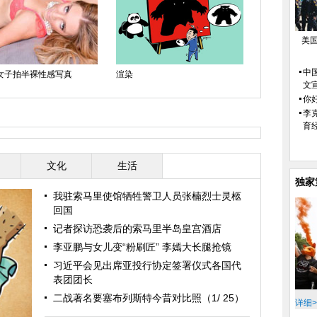
美
中
女子拍半裸性感写真
渲染
没有公主病的
文
你好
李
育
文化
生活
独家
我驻索马里使馆牺牲警卫人员张楠烈士灵柩
回国
记者探访恐袭后的索马里半岛皇宫酒店
李亚鹏与女儿变“粉刷匠” 李嫣大长腿抢镜
习近平会见出席亚投行协定签署仪式各国代
表团团长
二战著名要塞布列斯特今昔对比照（1/ 25）
详细>