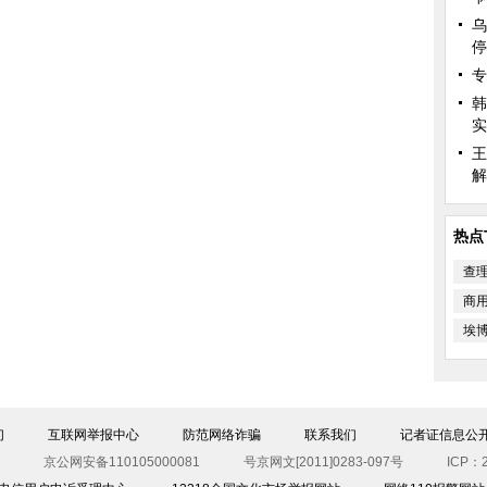
乌
停
专
韩
实
王
解
热点
查
商
埃
们
互联网举报中心
防范网络诈骗
联系我们
记者证信息公
京公网安备110105000081
号京网文[2011]0283-097号
ICP：2