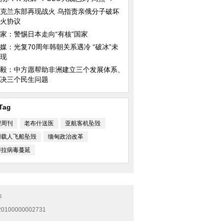
克兰东部再现战火 乌指责亲俄分子破坏
火协议
家：警惕日本走向“有核”国家
媒：光复70周年韩朝关系遇冷 “破冰”未
现
毅：中方愿帮助非洲建立三个发展体系、
决三个民生问题
Tag
理周刊
老布什送医
亚航客机坠毁
用载人飞船坠毁
缅甸政治改革
博拉病毒蔓延
开
0100000002731