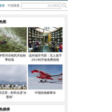
媒体
中国搜索
热图
伊犁河谷牧民开始秋
温州城市书房：无人值守
季转场
24小时开放免费借阅
回迁房：村民住进“水
中国的南极事业
墨画”
热搜榜