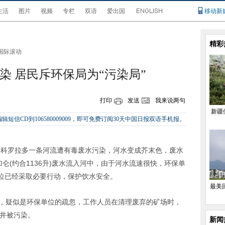
生活
图片
视频
专栏
双语
爱出国
移动新
精彩
国际滚动
染 居民斥环保局为“污染局”
打印
发送
我来说两句
新疆
辑短信CD到106580009009，即可免费订阅30天中国日报双语手机报。
国科罗拉多一条河流遭有毒废水污染，河水变成芥末色，废水
仑(约合1136升)废水流入河中，由于河水流速很快，环保单
位已经采取必要行动，保护饮水安全。
最美
，疑似是环保单位的疏忽，工作人员在清理废弃的矿场时，
水井被污染。
新闻