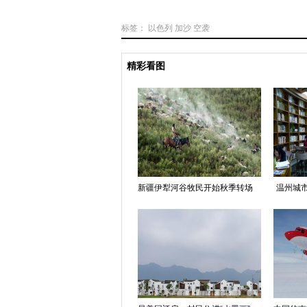
标签：
以色列
加沙
空袭
精彩看图
新疆伊犁河谷牧民开始秋季转场
温州城市