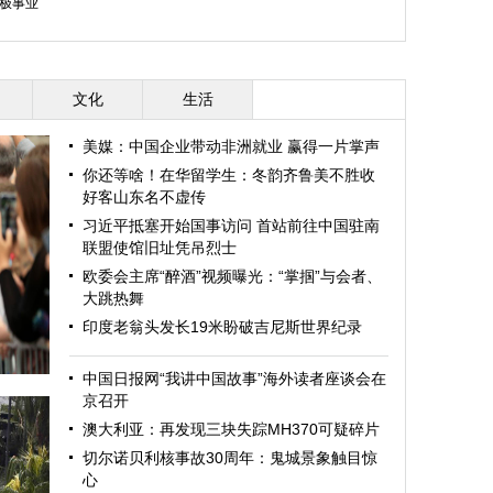
极事业
文化
生活
美媒：中国企业带动非洲就业 赢得一片掌声
你还等啥！在华留学生：冬韵齐鲁美不胜收
好客山东名不虚传
习近平抵塞开始国事访问 首站前往中国驻南
联盟使馆旧址凭吊烈士
欧委会主席“醉酒”视频曝光：“掌掴”与会者、
大跳热舞
印度老翁头发长19米盼破吉尼斯世界纪录
中国日报网“我讲中国故事”海外读者座谈会在
京召开
澳大利亚：再发现三块失踪MH370可疑碎片
切尔诺贝利核事故30周年：鬼城景象触目惊
心