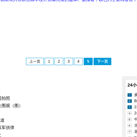
上一页
1
2
3
4
5
下一页
24
葬
观拍照
B
众围观（图）
2
地道
以军供弹
效