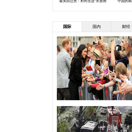
最美回迁房：村民住进“水墨画”
中国的南
国际
国内
财经