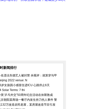
小时新闻排行
多名违法失德艺人被封禁 央视评：就算穿马甲
eijing 2022 venue: N
23岁女孩因小感冒住进ICU 心跳停止6天
4 Solar Terms: 7 thi
中美“乒乓外交”50周年纪念活动在休斯敦成
北京朝阳某商场一餐厅内发生持刀伤人事件 警
花132万改造农民老屋，某房屋改造节目引发