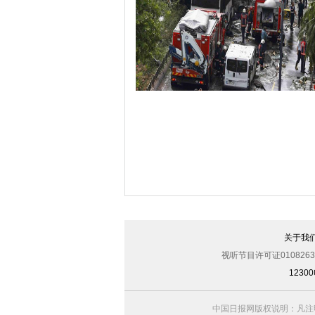
哈里与梅根亮相都柏林街头接受民众欢
伊斯坦布尔遭炸弹袭击 至少11死36伤（
关于我
视听节目许可证0108263
123
中国日报网版权说明：凡注