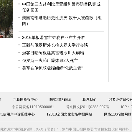
中国第三支赴利比里亚维和警察防暴队完成
任务回国
美国南部遭遇历史性洪灾 数千人被疏散（组
图）
迎
2016单板滑雪世锦赛在亚布力开赛
王毅与俄罗斯外长拉夫罗夫举行会谈
游客目睹阿根廷莫雷诺冰川大崩塌
俄罗斯一火药厂爆炸致2人死亡
美军在伊抓获极端组织“化武主管”
图）
们
互联网举报中心
防范网络诈骗
联系我们
记者证信息公
京公网安备110105000081
号京网文[2011]0283-097号
ICP：2
00电信用户申诉受理中心
12318全国文化市场举报网站
网络110报警网站
明来源为“中国日报网：XXX（署名）”，除与中国日报网签署内容授权协议的网站外