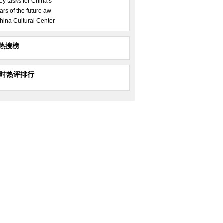
ey tasks for China's
ars of the future aw
hina Cultural Center
热搜榜
小时热评排行