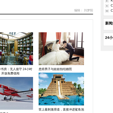
K
C
编辑： 刘梦阳
C
新闻
24
书房：无人值守 24小时
患癌男子与娃娃拍结婚照
开放免费借阅
世上最刺激滑道，直接冲进鲨鱼池