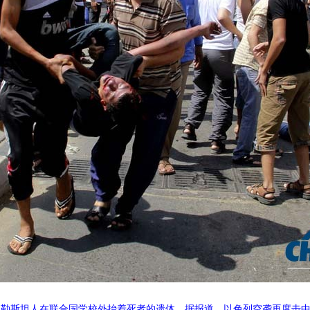
，巴勒斯坦人在联合国学校外抬着死者的遗体。据报道，以色列空袭再度击