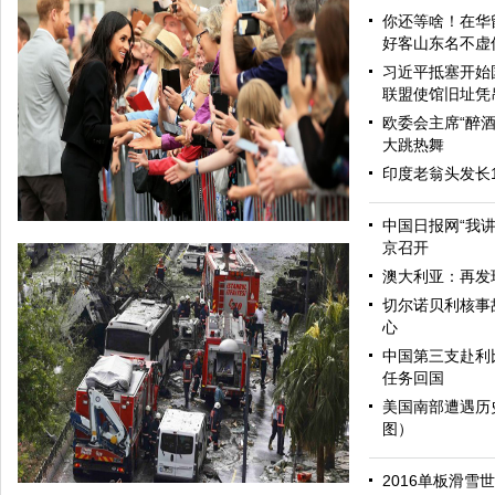
你还等啥！在华
好客山东名不虚
习近平抵塞开始
联盟使馆旧址凭
欧委会主席“醉酒
大跳热舞
印度老翁头发长
中国日报网“我
京召开
澳大利亚：再发
切尔诺贝利核事
心
中国第三支赴利
任务回国
美国南部遭遇历
图）
哈里与梅根亮相都柏林街头接受民众欢迎
2016单板滑雪