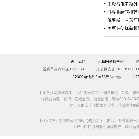
王毅与俄罗斯外
游客目睹阿根廷
俄罗斯一火药厂
美军在伊抓获极
伊斯坦布尔遭炸弹袭击 至少11死36伤（图）
关于我们
互联网举报中心
视听节目许可证0108263
京公网安备11010500008
12300电信用户申诉受理中心
1
中国日报网版权说明：凡注明来源为“中国日报网：XXX（
许禁止转载、使用，违者必究。如需使用，请与010-8488
体，目的在于传播更多信息，其他媒体如
版权保护：本网登载的内容（包括文字、图片、多媒体资讯
未经中国日报网事先协议授权，禁止转载使用。给