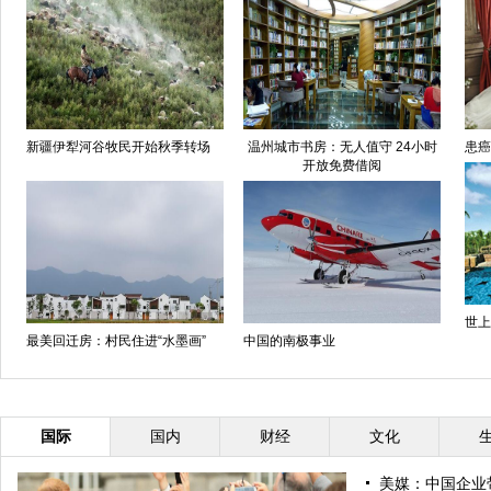
新疆伊犁河谷牧民开始秋季转场
温州城市书房：无人值守 24小时
患癌
开放免费借阅
世上
最美回迁房：村民住进“水墨画”
中国的南极事业
国际
国内
财经
文化
美媒：中国企业