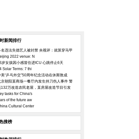
小时新闻排行
多名违法失德艺人被封禁 央视评：就算穿马甲
eijing 2022 venue: N
23岁女孩因小感冒住进ICU 心跳停止6天
4 Solar Terms: 7 thi
中美“乒乓外交”50周年纪念活动在休斯敦成
北京朝阳某商场一餐厅内发生持刀伤人事件 警
花132万改造农民老屋，某房屋改造节目引发
ey tasks for China's
ars of the future aw
hina Cultural Center
热搜榜