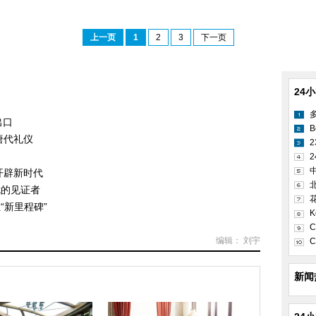
上一页
1
2
3
下一页
24
）
出口
B
唐代礼仪
2
开辟新时代
就的见证者
“新里程碑”
K
C
编辑： 刘宇
C
新闻