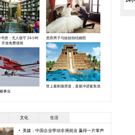
24
书房：无人值守 24小时
患癌男子与娃娃拍结婚照
开放免费借阅
世上最刺激滑道，直接冲进鲨鱼池
极事业
文化
生活
美媒：中国企业带动非洲就业 赢得一片掌声