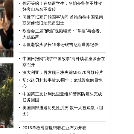
你还等啥！在华留学生：冬韵齐鲁美不胜收
好客山东名不虚传
习近平抵塞开始国事访问 首站前往中国驻南
联盟使馆旧址凭吊烈士
欧委会主席“醉酒”视频曝光：“掌掴”与会者、
大跳热舞
印度老翁头发长19米盼破吉尼斯世界纪录
中国日报网“我讲中国故事”海外读者座谈会在
京召开
澳大利亚：再发现三块失踪MH370可疑碎片
切尔诺贝利核事故30周年：鬼城景象触目惊
心
中国第三支赴利比里亚维和警察防暴队完成
任务回国
美国南部遭遇历史性洪灾 数千人被疏散（组
图）
迎
2016单板滑雪世锦赛在亚布力开赛