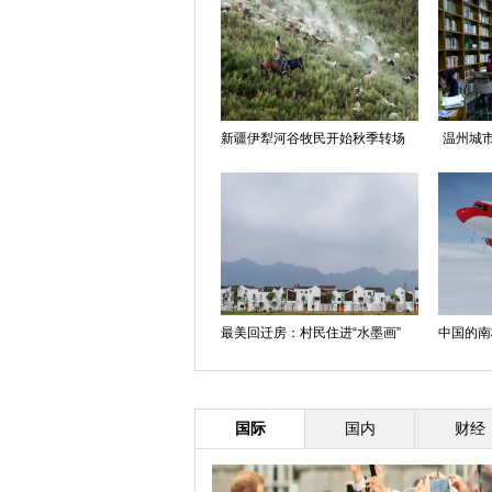
新疆伊犁河谷牧民开始秋季转场
温州城市
最美回迁房：村民住进“水墨画”
中国的南
国际
国内
财经