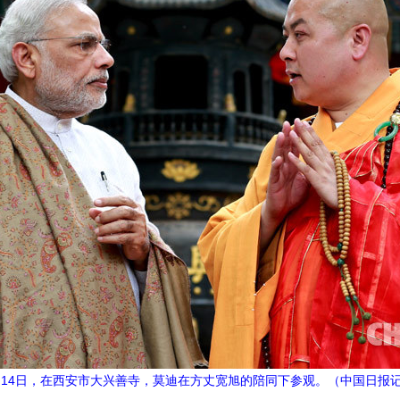
5月14日，在西安市大兴善寺，莫迪在方丈宽旭的陪同下参观。（中国日报记