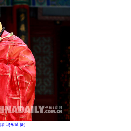
者 冯永斌 摄）