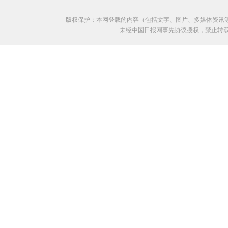
版权保护：本网登载的内容（包括文字、图片、多媒体资讯
未经中国日报网事先协议授权，禁止转载使用。给