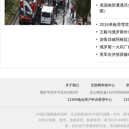
美国南部遭遇历
图）
哈里与梅根亮相都柏林街头接受民众欢迎
2016单板滑雪
王毅与俄罗斯外
游客目睹阿根廷
俄罗斯一火药厂
美军在伊抓获极
伊斯坦布尔遭炸弹袭击 至少11死36伤（图）
关于我们
互联网举报中心
视听节目许可证0108263
京公网安备11010500008
12300电信用户申诉受理中心
1
中国日报网版权说明：凡注明来源为“中国日报网：XXX（
许禁止转载、使用，违者必究。如需使用，请与010-8488
体，目的在于传播更多信息，其他媒体如