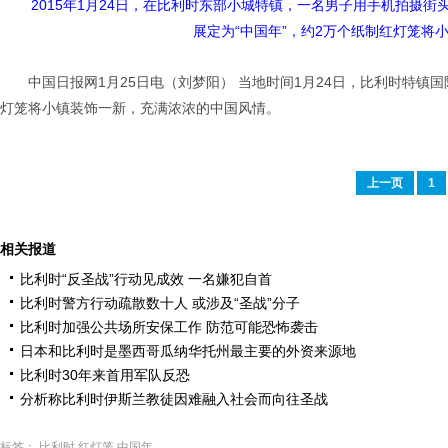
2015年1月24日，在比利时东部小城特镇，一名男子用手机拍摄
展定为“中国年”，约2万个纸制红灯笼将
中国日报网1月25日电（刘梦阳） 当地时间1月24日，比利时特镇
灯笼将小镇装饰一新，充满浓浓的中国风情。
上一页
1
相关报道
比利时“反圣战”行动见成效 一名嫌犯自首
比利时警方行动疏散数十人 或涉及“圣战”分子
比利时加强公共场所安保工作 防范可能恐怖袭击
日本和比利时是墨西哥瓜纳华托州最主要的外资来源地
比利时30年来首用军队反恐
分析称比利时伊斯兰教徒因难融入社会而向往圣战
标签：
比利时
红灯笼
中国年