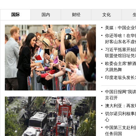
国际
国内
财经
文化
美媒：中国企业
你还等啥！在华
好客山东名不虚
习近平抵塞开始
联盟使馆旧址凭
欧委会主席“醉酒
大跳热舞
印度老翁头发长
中国日报网“我
京召开
澳大利亚：再发
切尔诺贝利核事
心
中国第三支赴利
任务回国