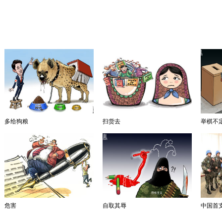
多给狗粮
扫货去
举棋不
危害
自取其辱
中国首支