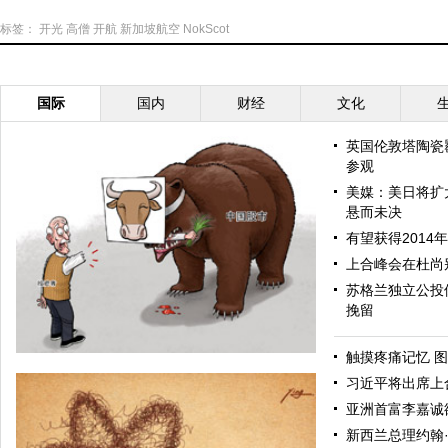
标签：
开光
高僧
开航
新加坡航空
NokScot
国际
国内
财经
文化
英国伦敦塔陶瓷
参观
美媒：美日将扩
悬而未决
有望获得2014
上合峰会在杜尚
苏格兰独立公投
挽留
触摸疼痛记忆 图
习近平将出席上
亚洲首富李嘉诚
新西兰总理约翰