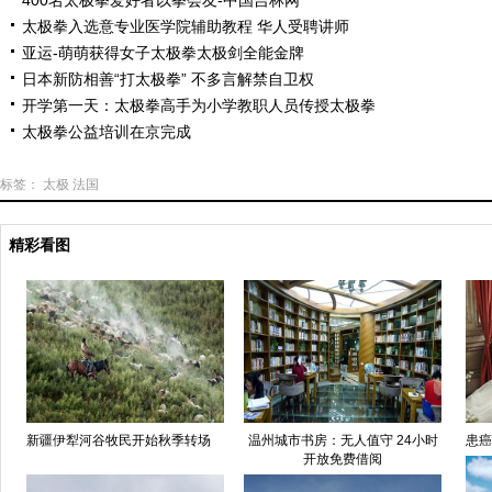
400名太极拳爱好者以拳会友-中国吉林网
太极拳入选意专业医学院辅助教程 华人受聘讲师
亚运-萌萌获得女子太极拳太极剑全能金牌
日本新防相善“打太极拳” 不多言解禁自卫权
开学第一天：太极拳高手为小学教职人员传授太极拳
太极拳公益培训在京完成
标签：
太极
法国
精彩看图
新疆伊犁河谷牧民开始秋季转场
温州城市书房：无人值守 24小时
患癌
开放免费借阅