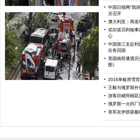
中国日报网“我
京召开
澳大利亚：再发
切尔诺贝利核事
心
中国第三支赴利
任务回国
美国南部遭遇历
图）
哈里与梅根亮相都柏林街头接受民众欢迎
2016单板滑雪
王毅与俄罗斯外
游客目睹阿根廷
俄罗斯一火药厂
美军在伊抓获极
伊斯坦布尔遭炸弹袭击 至少11死36伤（图）