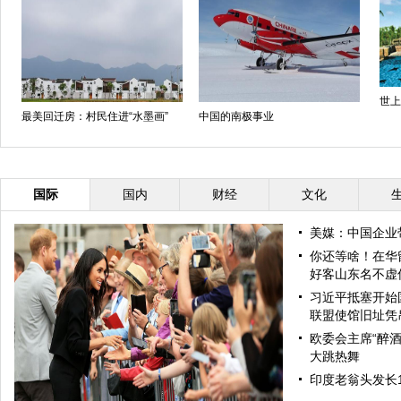
世上
最美回迁房：村民住进“水墨画”
中国的南极事业
国际
国内
财经
文化
美媒：中国企业
你还等啥！在华
好客山东名不虚
习近平抵塞开始
联盟使馆旧址凭
欧委会主席“醉酒
大跳热舞
印度老翁头发长