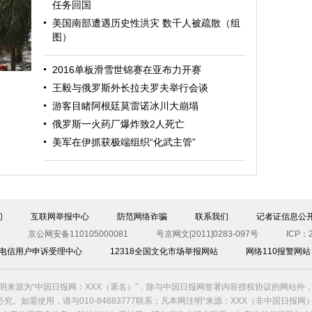
任务回国
美国南部遭遇历史性洪灾 数千人被疏散（组
图）
迎
2016单板滑雪世锦赛在亚布力开赛
王毅与俄罗斯外长拉夫罗夫举行会谈
游客目睹阿根廷莫雷诺冰川大崩塌
俄罗斯一火药厂爆炸致2人死亡
美军在伊抓获极端组织“化武主管”
图）
们
互联网举报中心
防范网络诈骗
联系我们
记者证信息公
京公网安备110105000081
号京网文[2011]0283-097号
ICP：2
00电信用户申诉受理中心
12318全国文化市场举报网站
网络110报警网站
明来源为“中国日报网：XXX（署名）”，除与中国日报网签署内容授权协议的网站外
究。如需使用，请与010-84883777联系；凡本网注明“来源：XXX（非中国日报网