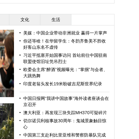
文化
生活
美媒：中国企业带动非洲就业 赢得一片掌声
你还等啥！在华留学生：冬韵齐鲁美不胜收
好客山东名不虚传
习近平抵塞开始国事访问 首站前往中国驻南
联盟使馆旧址凭吊烈士
欧委会主席“醉酒”视频曝光：“掌掴”与会者、
大跳热舞
印度老翁头发长19米盼破吉尼斯世界纪录
中国日报网“我讲中国故事”海外读者座谈会在
京召开
澳大利亚：再发现三块失踪MH370可疑碎片
切尔诺贝利核事故30周年：鬼城景象触目惊
心
中国第三支赴利比里亚维和警察防暴队完成