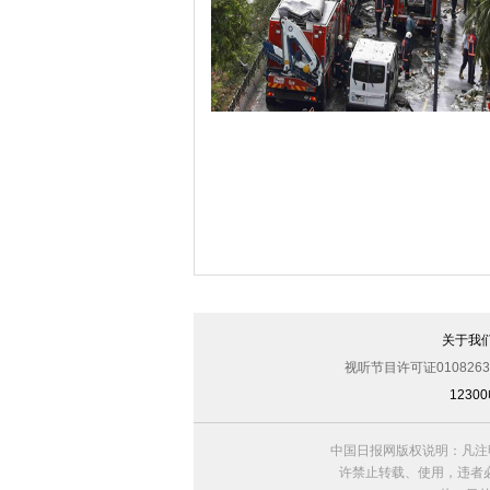
哈里与梅根亮相都柏林街头接受民众欢
伊斯坦布尔遭炸弹袭击 至少11死36伤（
关于我
视听节目许可证0108263
123
中国日报网版权说明：凡注
许禁止转载、使用，违者必