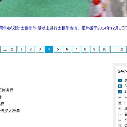
周年参议院“太极拳节”活动上进行太极拳表演。图片摄于2014年12月1
上一页
1
2
3
4
5
6
7
8
9
10
下一页
24
网
B
受聘讲师
牌
2
卫权
员传授太极拳
K
C