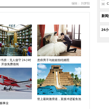
编辑： 刘梦阳
C
新闻
24
书房：无人值守 24小时
患癌男子与娃娃拍结婚照
开放免费借阅
世上最刺激滑道，直接冲进鲨鱼池
极事业