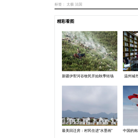
标签：
太极
法国
精彩看图
新疆伊犁河谷牧民开始秋季转场
温州城市
最美回迁房：村民住进“水墨画”
中国的南