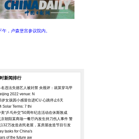
日下午，卢森堡宫参议院内。
小时新闻排行
多名违法失德艺人被封禁 央视评：就算穿马甲
eijing 2022 venue: N
23岁女孩因小感冒住进ICU 心跳停止6天
4 Solar Terms: 7 thi
中美“乒乓外交”50周年纪念活动在休斯敦成
北京朝阳某商场一餐厅内发生持刀伤人事件 警
花132万改造农民老屋，某房屋改造节目引发
ey tasks for China's
ars of the future aw