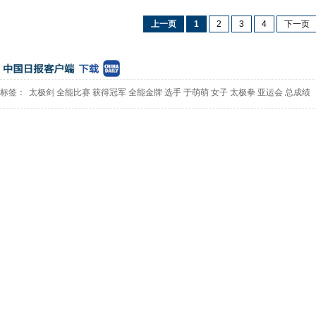
上一页
1
2
3
4
下一页
标签：
太极剑
全能比赛
获得冠军
全能金牌
选手
于萌萌
女子
太极拳
亚运会
总成绩