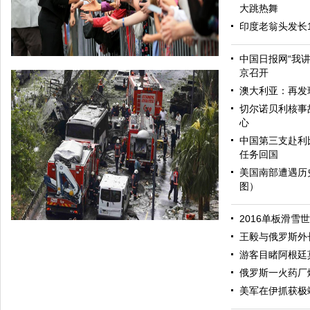
大跳热舞
印度老翁头发长
中国日报网“我
京召开
澳大利亚：再发
切尔诺贝利核事
心
中国第三支赴利
任务回国
美国南部遭遇历
图）
哈里与梅根亮相都柏林街头接受民众欢迎
2016单板滑雪
王毅与俄罗斯外
游客目睹阿根廷
俄罗斯一火药厂
美军在伊抓获极