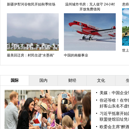
新疆伊犁河谷牧民开始秋季转场
温州城市书房：无人值守 24小时
患癌
开放免费借阅
世上
最美回迁房：村民住进“水墨画”
中国的南极事业
国际
国内
财经
文化
美媒：中国企业
你还等啥！在华
好客山东名不虚
习近平抵塞开始
联盟使馆旧址凭
欧委会主席“醉酒