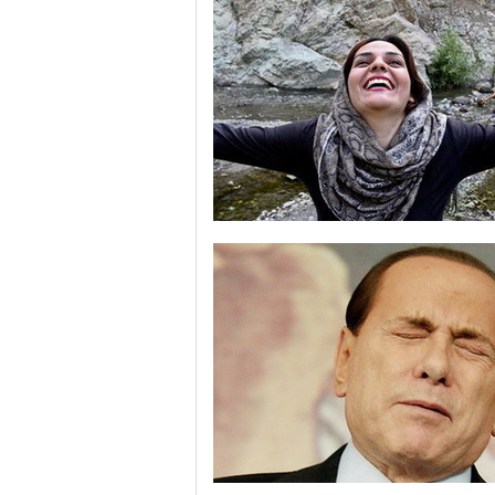
笑一笑十年少 伊朗风行“大笑”瑜伽助减