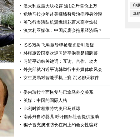
印
澳大利亚最大块松露 逾1公斤售价上万
危地马拉少年赴美赚钱替母治病葬身沙漠
马
英飞行表演队机翼燃烟花百米高空炫技
澳大利亚媒体：中国反腐会拖累经济吗？
ISIS阅兵 飞毛腿导弹被曝光后引质疑
朴槿惠设国宴欢迎习近平泡菜是招牌菜
习近平访韩关键词：互访、合作、动力
外交部就习近平访韩举行中外媒体吹风会
女生更易对智能手机上瘾 沉迷聊天软件
委内瑞拉全面恢复与巴拿马外交关系
英媒：中国的国际人格
比利时首相推特约奥巴马赌球
南苏丹自称婴儿 呼吁国际社会提供援助
压
骗子冒充澳准防长在网上约会女性骗财