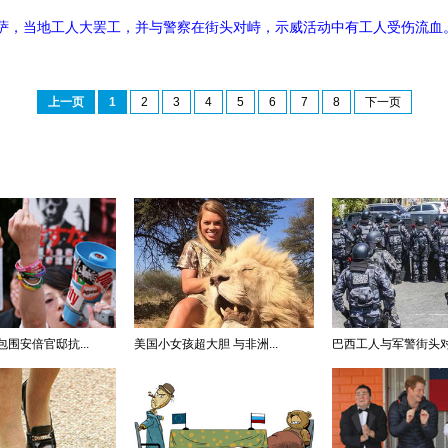
塔莱萨，当地工人大罢工，并与警察在街头对峙，示威活动中有工人受伤流血
上一页
1
2
3
4
5
6
7
8
下一页
围安倍官邸抗...
美国小女孩超大胆 与非洲...
巴西工人与军警街头对峙 