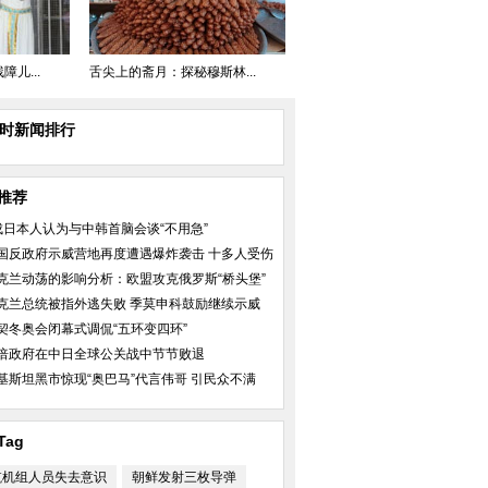
儿...
舌尖上的斋月：探秘穆斯林...
小时新闻排行
推荐
成日本人认为与中韩首脑会谈“不用急”
国反政府示威营地再度遭遇爆炸袭击 十多人受伤
克兰动荡的影响分析：欧盟攻克俄罗斯“桥头堡”
克兰总统被指外逃失败 季莫申科鼓励继续示威
契冬奥会闭幕式调侃“五环变四环”
倍政府在中日全球公关战中节节败退
基斯坦黑市惊现“奥巴马”代言伟哥 引民众不满
Tag
航机组人员失去意识
朝鲜发射三枚导弹