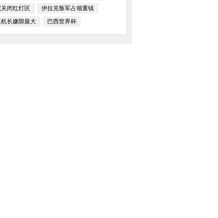
尼关闭红灯区
伊拉克叛军占领重镇
航机长嫌隙最大
巴西世界杯