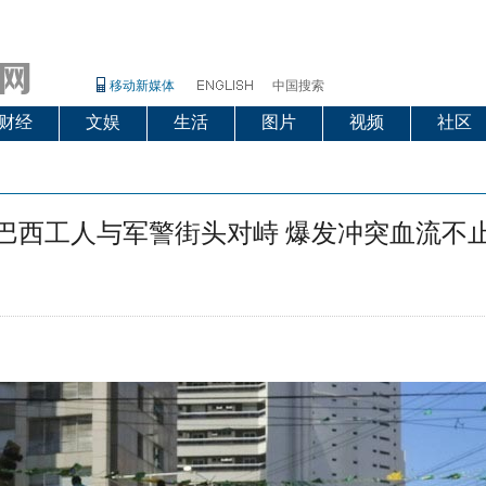
移动新媒体
中国搜索
财经
文娱
生活
图片
视频
社区
巴西工人与军警街头对峙 爆发冲突血流不