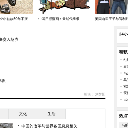
独钟 鞋款50年不变
中国日报漫画：天然气纽带
英国哈里王子与智利残障
24
西决赛入场券
精彩
6
泰
乌
乌
辞职
索
安
编辑： 刘梦阳
巴
文化
生活
热点
马
中国的改革与世界各国息息相关