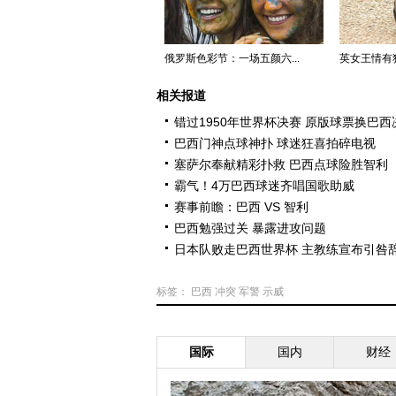
俄罗斯色彩节：一场五颜六...
英女王情有
相关报道
错过1950年世界杯决赛 原版球票换巴
巴西门神点球神扑 球迷狂喜拍碎电视
塞萨尔奉献精彩扑救 巴西点球险胜智利
霸气！4万巴西球迷齐唱国歌助威
赛事前瞻：巴西 VS 智利
巴西勉强过关 暴露进攻问题
日本队败走巴西世界杯 主教练宣布引咎
标签：
巴西
冲突
军警
示威
国际
国内
财经