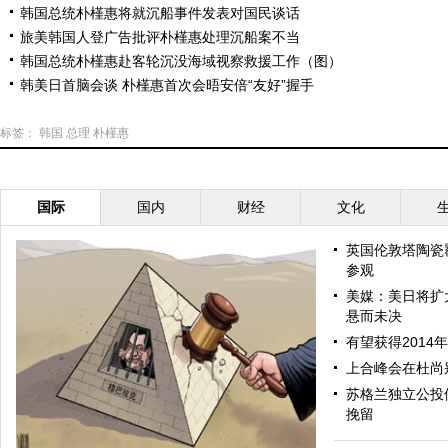
韩国总统朴槿惠将就沉船事件发表对国民谈话
旅美韩国人登广告批评朴槿惠处理沉船案不当
韩国总统朴槿惠赴客轮沉没海域视察救援工作（图）
韩美日首脑会谈 朴槿惠首次会晤安倍“友好”握手
标签：
韩国
总理
朴槿惠
国际
国内
财经
文化
英国伦敦塔陶瓷
参观
美媒：美日将扩
悬而未决
有望获得2014
上合峰会在杜尚
苏格兰独立公投
挽留