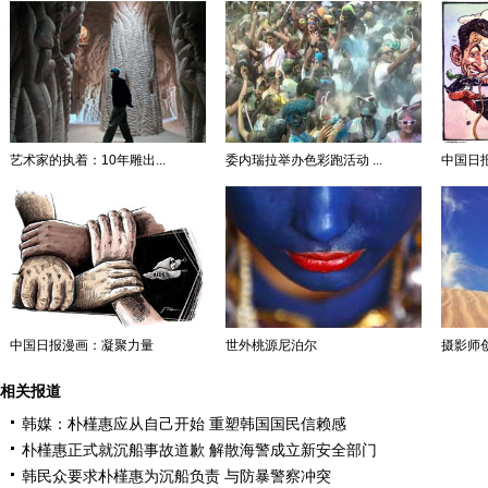
艺术家的执着：10年雕出...
委内瑞拉举办色彩跑活动 ...
中国日
中国日报漫画：凝聚力量
世外桃源尼泊尔
摄影师
相关报道
韩媒：朴槿惠应从自己开始 重塑韩国国民信赖感
朴槿惠正式就沉船事故道歉 解散海警成立新安全部门
韩民众要求朴槿惠为沉船负责 与防暴警察冲突