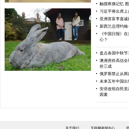
触摸疼痛记忆 图
习近平将出席上
亚洲首富李嘉诚
新西兰总理约翰
《中国日报》在
心？
盘点各国中秋节
中国日报漫画：解救
澳洲房价高估全
价三成
俄罗斯禁止从两
未来五年中国出
安倍改组自民党
因素
英国巨兔重达6公斤身长近1米 身材秒杀宠物狗
关于我们
互联网举报中心