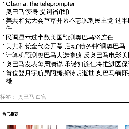
Obama, the teleprompter
奥巴马'变身'提词器(图)
美共和党大会草草开幕不忘讽刺民主党 过
任
民调显示过半数美国预测奥巴马将连任
美共和党全代会开幕 启动“债务钟”讽奥巴马
计算机预测奥巴马大选惨败 反奥巴马电影美
奥巴马发表每周演说 承诺如连任将推进医保
首位登月宇航员阿姆斯特朗逝世 奥巴马缅
雄
标签：
奥巴马
白宫
热门推荐