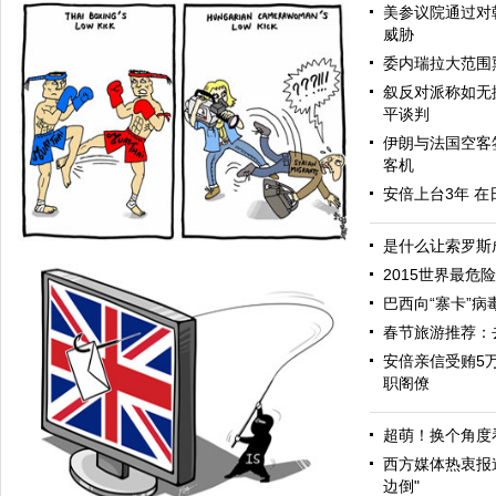
美参议院通过对
威胁
委内瑞拉大范围
叙反对派称如无
平谈判
伊朗与法国空客签
客机
安倍上台3年 
是什么让索罗斯成
2015世界最危
巴西向“寨卡”病
春节旅游推荐：
安倍亲信受贿5
职阁僚
超萌！换个角度
众怒
西方媒体热衷报
边倒"