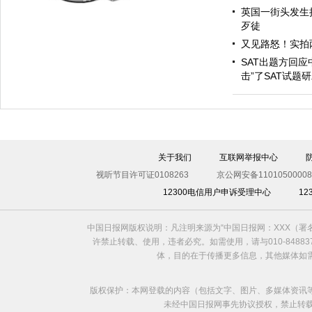
英国一街头发生抢
歹徒
又见路怒！实拍
SAT出题方回应
击”了SAT试题
入侵
关于我们
互联网举报中心
视听节目许可证0108263
京公网安备11010500008
12300电信用户申诉受理中心
1
中国日报网版权说明：凡注明来源为“中国日报网：XXX（
许禁止转载、使用，违者必究。如需使用，请与010-8488
体，目的在于传播更多信息，其他媒体如
版权保护：本网登载的内容（包括文字、图片、多媒体资讯
未经中国日报网事先协议授权，禁止转载使用。给