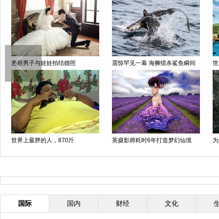
触目惊心，亚马孙雨林大旱
蚂蚁齐心协力展惊人力量
女
汉
美女减肥失误成“干尸”
难以想象，世界人体之最
瑞
肾
国际
国内
财经
文化