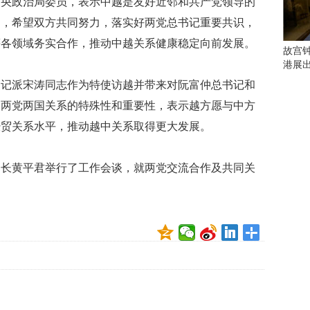
中央政治局委员，表示中越是友好近邻和共产党领导的
会
这
遇，希望双方共同努力，落实好两党总书记重要共识，
些
等各领域务实合作，推动中越关系健康稳定向前发展。
看
故宫
点
港展
别
书记派宋涛同志作为特使访越并带来对阮富仲总书记和
错
过
中两党两国关系的特殊性和重要性，表示越方愿与中方
经贸关系水平，推动越中关系取得更大发展。
研
究
你
部长黄平君举行了工作会谈，就两党交流合作及共同关
喜
欢
的
音
乐
类
型
可
以
反