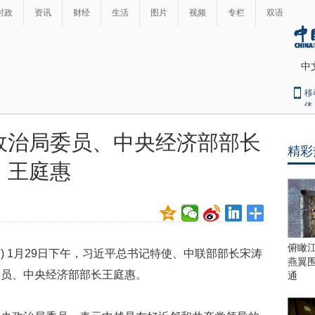
时政
资讯
财经
生活
图片
视频
专栏
双语
中
移
体
政治局委员、中央经济部部长
精彩
最
王庭惠
热
新
世
界
闻
瞩
目
上
俯瞰
健) 1月29日下午，习近平总书记特使、中联部部长宋涛
合
燕翼
青
委员、中央经济部部长王庭惠。
通
岛
峰