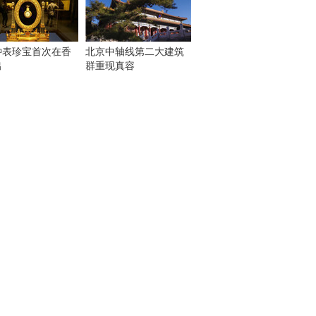
钟表珍宝首次在香
北京中轴线第二大建筑
出
群重现真容
！
：