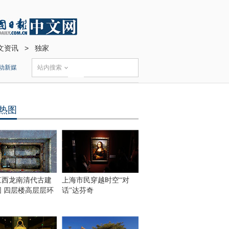
文资讯
>
独家
动新媒
站内搜索
热图
江西龙南清代古建
上海市民穿越时空“对
围 四层楼高层层环
话”达芬奇