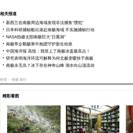
相关报道
新西兰在南极周边海域发现非法捕鱼“惯犯”
日本科研捕鲸船出港赴南极海域 不实施捕鲸行动
NASA拍摄太阳南极巨大“日冕洞”
南极帝企鹅极寒中抱团守护新生幼崽
中国海洋报 高悦：我登上了南极冰盖最高点！
研究表明海洋环流可解释为何北极变暖快于南极
南极永无岛？冰下存在神奇山峰 湖水向山顶流动
标签：
南极
旅行
精彩看图