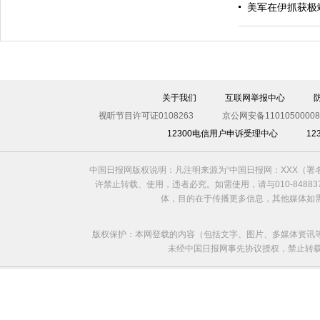
美军在伊抓获极
伊斯坦布尔遭炸弹袭击 至少11死36伤（图）
关于我们
互联网举报中心
视听节目许可证0108263
京公网安备11010500008
12300电信用户申诉受理中心
1
中国日报网版权说明：凡注明来源为“中国日报网：XXX（
许禁止转载、使用，违者必究。如需使用，请与010-8488
体，目的在于传播更多信息，其他媒体如
版权保护：本网登载的内容（包括文字、图片、多媒体资讯
未经中国日报网事先协议授权，禁止转载使用。给