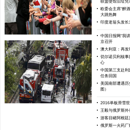
联盟使馆旧址凭
欧委会主席“醉酒
大跳热舞
印度老翁头发长
中国日报网“我
京召开
澳大利亚：再发
切尔诺贝利核事
心
中国第三支赴利
任务回国
美国南部遭遇历
图）
哈里与梅根亮相都柏林街头接受民众欢迎
2016单板滑雪
王毅与俄罗斯外
游客目睹阿根廷
俄罗斯一火药厂