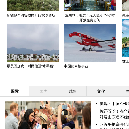
新疆伊犁河谷牧民开始秋季转场
温州城市书房：无人值守 24小时
患癌
开放免费借阅
世上
最美回迁房：村民住进“水墨画”
中国的南极事业
国际
国内
财经
文化
美媒：中国企业
你还等啥！在华
好客山东名不虚
习近平抵塞开始