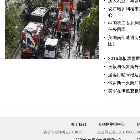
澳大利亚：再发
切尔诺贝利核事
心
中国第三支赴利
任务回国
美国南部遭遇历
图）
哈里与梅根亮相都柏林街头接受民众欢迎
2016单板滑雪
王毅与俄罗斯外
游客目睹阿根廷
俄罗斯一火药厂
美军在伊抓获极
伊斯坦布尔遭炸弹袭击 至少11死36伤（图）
关于我们
互联网举报中心
视听节目许可证0108263
京公网安备11010500008