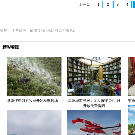
上一页
1
2
3
4
标签：
图片故事：征服“野蛮巨峰”
乔戈里峰
K2
精彩看图
新疆伊犁河谷牧民开始秋季转场
温州城市书房：无人值守 24小时
患癌
开放免费借阅