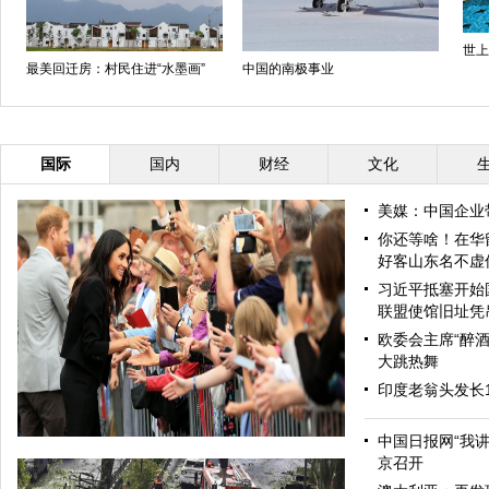
世上
最美回迁房：村民住进“水墨画”
中国的南极事业
国际
国内
财经
文化
美媒：中国企业
你还等啥！在华
好客山东名不虚
习近平抵塞开始
联盟使馆旧址凭
欧委会主席“醉酒
大跳热舞
印度老翁头发长
中国日报网“我
京召开