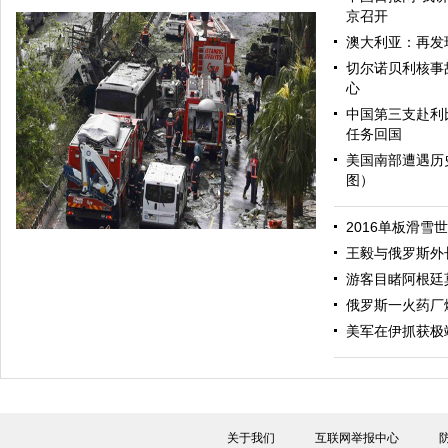
京召开
澳大利亚：再发
切尔诺贝利核事
心
中国第三支赴利
任务回国
美国南部遭遇历
图）
哈里与梅根亮相都柏林街头接受民众欢迎
2016单板滑雪
王毅与俄罗斯外
游客目睹阿根廷
俄罗斯一火药厂
美军在伊抓获极
伊斯坦布尔遭炸弹袭击 至少11死36伤（图）
关于我们
互联网举报中心