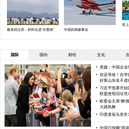
世上
最美回迁房：村民住进“水墨画”
中国的南极事业
国际
国内
财经
文化
美媒：中国企业
你还等啥！在华
好客山东名不虚
习近平抵塞开始
联盟使馆旧址凭
欧委会主席“醉酒
大跳热舞
印度老翁头发长
中国日报网“我