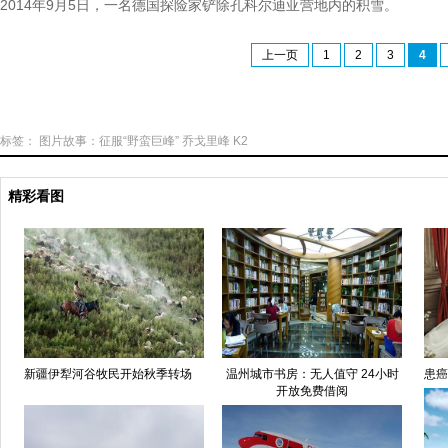
2014年9月5日，一名德国探险家铲除孔科尔迪亚营地内的积雪。
上一页
1
2
3
4
标签：
图片故事：征服“野蛮巨峰”
乔戈里峰
K2
精彩看图
新疆伊犁河谷牧民开始秋季转场
温州城市书房：无人值守 24小时
患癌
开放免费借阅