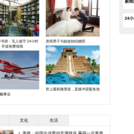
新闻
24
书房：无人值守 24小时
患癌男子与娃娃拍结婚照
开放免费借阅
世上最刺激滑道，直接冲进鲨鱼池
极事业
文化
生活
美媒：中国企业带动非洲就业 赢得一片掌声