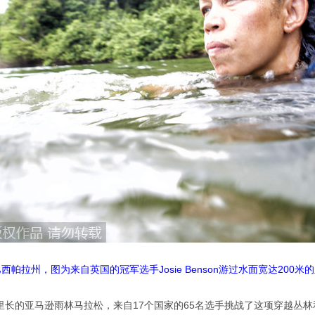
巴西帕拉州，图为来自英国的冠军选手Josie Benson游过水面宽达200
公里长的亚马逊雨林马拉松，来自17个国家的65名选手挑战了这项穿越丛