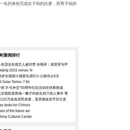
以第一名的身份完成女子组的比赛，而男子组的
小时新闻排行
多名违法失德艺人被封禁 央视评：就算穿马甲
eijing 2022 venue: N
23岁女孩因小感冒住进ICU 心跳停止6天
4 Solar Terms: 7 thi
中美“乒乓外交”50周年纪念活动在休斯敦成
北京朝阳某商场一餐厅内发生持刀伤人事件 警
花132万改造农民老屋，某房屋改造节目引发
ey tasks for China's
ars of the future aw
hina Cultural Center