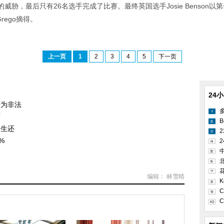
胁，最后只有26名选手完成了比赛。最终英国选手Josie Benson
Grego摘得。
上一页
1
2
3
4
5
下一页
24
告为非法
下
B
运生还
%
2
编辑： 林雪晴
K
C
C