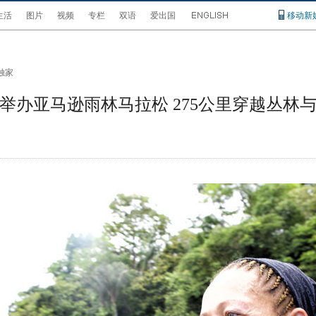
生活
图片
视频
专栏
双语
爱出国
移动新
独家
举办亚马逊雨林马拉松 275公里穿越丛林