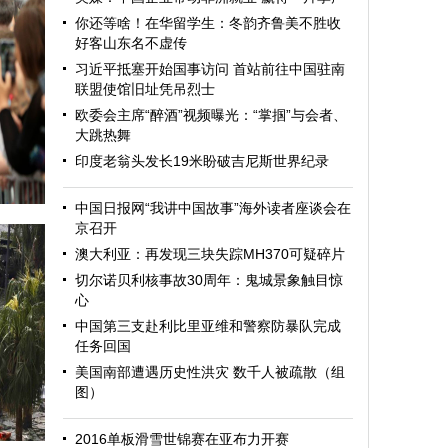
你还等啥！在华留学生：冬韵齐鲁美不胜收
好客山东名不虚传
习近平抵塞开始国事访问 首站前往中国驻南
联盟使馆旧址凭吊烈士
欧委会主席“醉酒”视频曝光：“掌掴”与会者、
大跳热舞
印度老翁头发长19米盼破吉尼斯世界纪录
中国日报网“我讲中国故事”海外读者座谈会在
京召开
澳大利亚：再发现三块失踪MH370可疑碎片
切尔诺贝利核事故30周年：鬼城景象触目惊
心
中国第三支赴利比里亚维和警察防暴队完成
任务回国
美国南部遭遇历史性洪灾 数千人被疏散（组
图）
迎
2016单板滑雪世锦赛在亚布力开赛