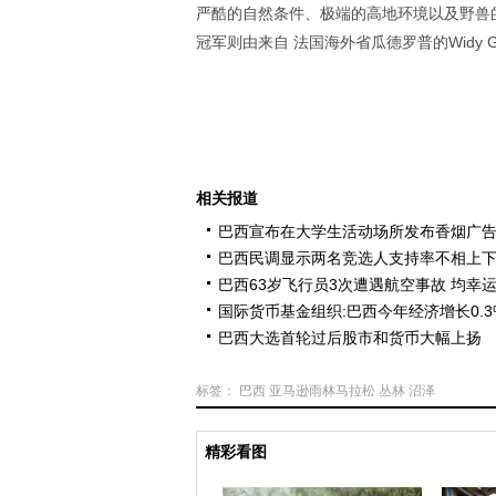
严酷的自然条件、极端的高地环境以及野兽的威
冠军则由来自
法国海外省
瓜德罗普的Widy 
相关报道
巴西宣布在大学生活动场所发布香烟广
巴西民调显示两名竞选人支持率不相上
巴西63岁飞行员3次遭遇航空事故 均幸
国际货币基金组织:巴西今年经济增长0.3
巴西大选首轮过后股市和货币大幅上扬
标签：
巴西
亚马逊雨林马拉松
丛林
沼泽
精彩看图