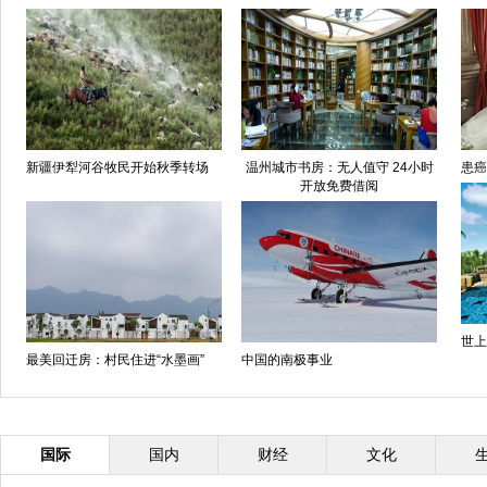
新疆伊犁河谷牧民开始秋季转场
温州城市书房：无人值守 24小时
患癌
开放免费借阅
世上
最美回迁房：村民住进“水墨画”
中国的南极事业
国际
国内
财经
文化