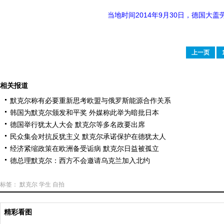
当地时间2014年9月30日，德国
上一页
相关报道
默克尔称有必要重新思考欧盟与俄罗斯能源合作关系
韩国为默克尔颁发和平奖 外媒称此举为暗批日本
德国举行犹太人大会 默克尔等多名政要出席
民众集会对抗反犹主义 默克尔承诺保护在德犹太人
经济紧缩政策在欧洲备受诟病 默克尔日益被孤立
德总理默克尔：西方不会邀请乌克兰加入北约
标签：
默克尔
学生
自拍
精彩看图