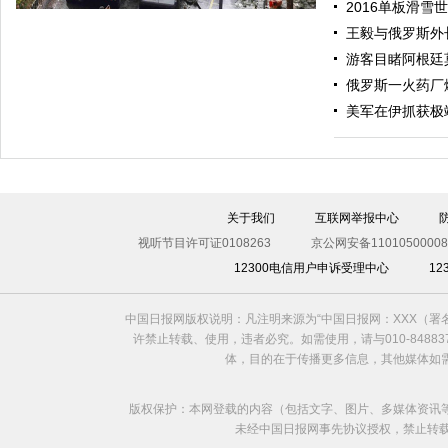
2016单板滑雪
王毅与俄罗斯外
游客目睹阿根廷
俄罗斯一火药厂
美军在伊抓获极
伊斯坦布尔遭炸弹袭击 至少11死36伤（图）
关于我们
互联网举报中心
视听节目许可证0108263
京公网安备11010500008
12300电信用户申诉受理中心
1
中国日报网版权说明：凡注明来源为“中国日报网：XXX（
许禁止转载、使用，违者必究。如需使用，请与010-8488
体，目的在于传播更多信息，其他媒体如
版权保护：本网登载的内容（包括文字、图片、多媒体资讯
未经中国日报网事先协议授权，禁止转载使用。给