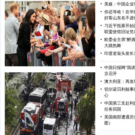
美媒：中国企业
你还等啥！在华
好客山东名不虚
习近平抵塞开始
联盟使馆旧址凭
欧委会主席“醉酒
大跳热舞
印度老翁头发长
中国日报网“我
京召开
澳大利亚：再发
切尔诺贝利核事
心
中国第三支赴利
任务回国
美国南部遭遇历
图）
哈里与梅根亮相都柏林街头接受民众欢迎