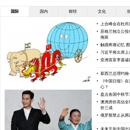
国际
国内
财经
文化
上合峰会在杜尚
苏格兰独立公投
挽留
触摸疼痛记忆 图
习近平将出席上
亚洲首富李嘉诚
新西兰总理约翰
《中国日报》在
心？
盘点各国中秋节
澳洲房价高估全
价三成
俄罗斯禁止从两
未来五年中国出