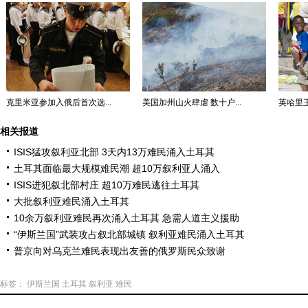
克里米亚参加入俄后首次选...
美国加州山火肆虐 数十户...
英哈里王
相关报道
ISIS猛攻叙利亚北部 3天内13万难民涌入土耳其
土耳其面临最大规模难民潮 超10万叙利亚人涌入
ISIS进犯叙北部村庄 超10万难民逃往土耳其
大批叙利亚难民涌入土耳其
10余万叙利亚难民再次涌入土耳其 急需人道主义援助
“伊斯兰国”武装攻占叙北部城镇 叙利亚难民涌入土耳其
普京向对乌克兰难民表现出友善的俄罗斯民众致谢
标签：
伊斯兰国
土耳其
叙利亚
难民