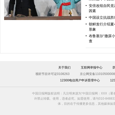
安倍改组自民党
合作共赢
因素
中国设立抗战胜
朝鲜发行介绍夏
形象
布鲁塞尔“撒尿小
查
关于我们
互联网举报中心
直击2014年仁川亚运会开幕（组图）
视听节目许可证0108263
京公网安备11010500008
12300电信用户申诉受理中心
1
中国日报网版权说明：凡注明来源为“中国日报网：XXX（
许禁止转载、使用，违者必究。如需使用，请与010-8488
体，目的在于传播更多信息，其他媒体如