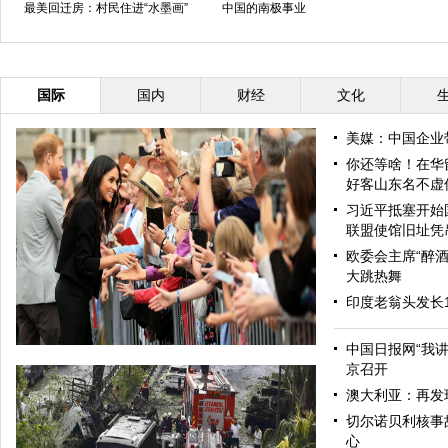
最美回迁房：村民住进“水墨画”
中国的南极事业
国际
国内
财经
文化
美媒：中国企业
你还等啥！在华
好客山东名不虚
习近平抵塞开始
联盟使馆旧址凭
欧委会主席“醉酒
大跳热舞
印度老翁头发长
中国日报网“我
京召开
澳大利亚：再发
切尔诺贝利核事
心