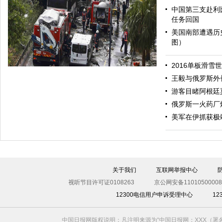
中国第三支赴利
任务回国
美国南部遭遇历
图）
哈里与梅根亮相都柏林街头接受民众欢迎
2016单板滑雪
王毅与俄罗斯外
游客目睹阿根廷
俄罗斯一火药厂
美军在伊抓获极
伊斯坦布尔遭炸弹袭击 至少11死36伤（图）
关于我们
互联网举报中心
视听节目许可证0108263
京公网安备11010500008
12300电信用户申诉受理中心
1
中国日报网版权说明：凡注明来源为“中国日报网：XXX（