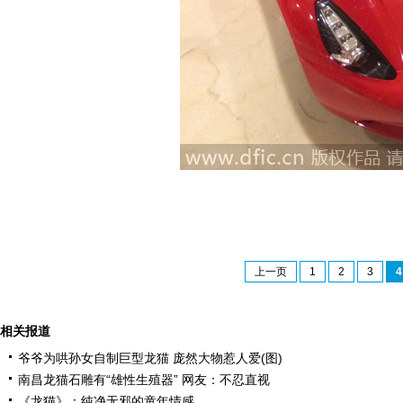
上一页
1
2
3
4
相关报道
爷爷为哄孙女自制巨型龙猫 庞然大物惹人爱(图)
南昌龙猫石雕有“雄性生殖器” 网友：不忍直视
《龙猫》：纯净无邪的童年情感