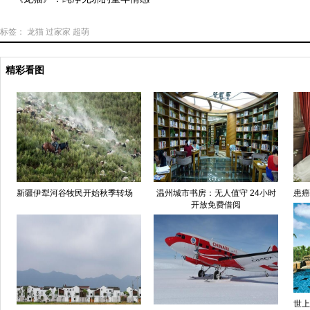
标签：
龙猫
过家家
超萌
精彩看图
新疆伊犁河谷牧民开始秋季转场
温州城市书房：无人值守 24小时
患癌
开放免费借阅
世上