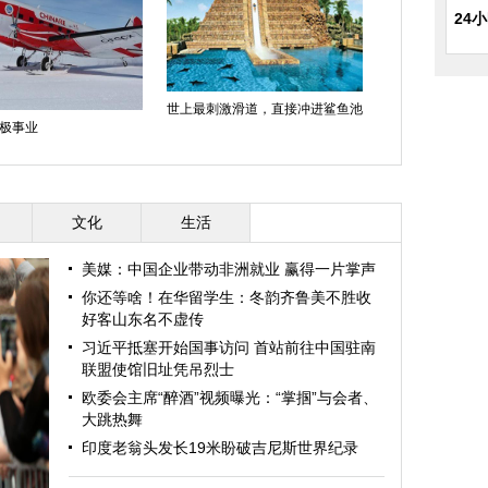
24
世上最刺激滑道，直接冲进鲨鱼池
极事业
文化
生活
美媒：中国企业带动非洲就业 赢得一片掌声
你还等啥！在华留学生：冬韵齐鲁美不胜收
好客山东名不虚传
习近平抵塞开始国事访问 首站前往中国驻南
联盟使馆旧址凭吊烈士
欧委会主席“醉酒”视频曝光：“掌掴”与会者、
大跳热舞
印度老翁头发长19米盼破吉尼斯世界纪录