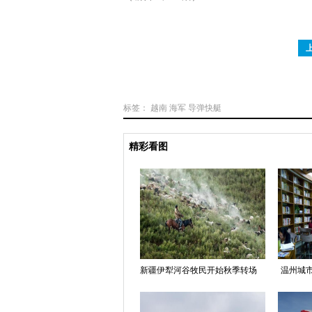
标签：
越南
海军
导弹快艇
精彩看图
新疆伊犁河谷牧民开始秋季转场
温州城市