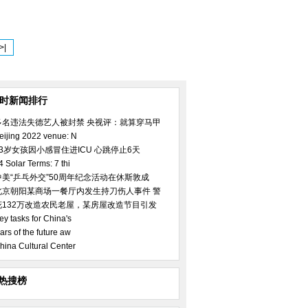
>|
小时新闻排行
多名违法失德艺人被封禁 央视评：就算穿马甲
eijing 2022 venue: N
23岁女孩因小感冒住进ICU 心跳停止6天
4 Solar Terms: 7 thi
中美“乒乓外交”50周年纪念活动在休斯敦成
北京朝阳某商场一餐厅内发生持刀伤人事件 警
花132万改造农民老屋，某房屋改造节目引发
ey tasks for China's
ars of the future aw
hina Cultural Center
热搜榜