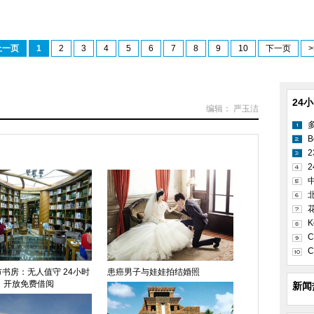
上一页
1
2
3
4
5
6
7
8
9
10
下一页
>
24
编辑： 严玉洁
B
2
K
C
C
书房：无人值守 24小时
患癌男子与娃娃拍结婚照
开放免费借阅
新闻