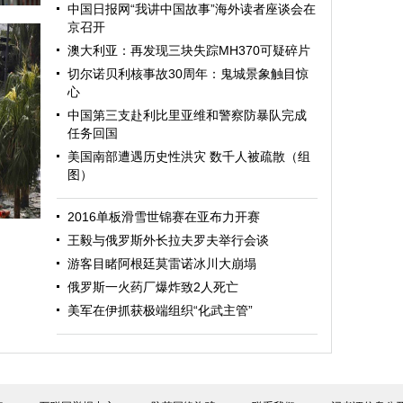
中国日报网“我讲中国故事”海外读者座谈会在
京召开
澳大利亚：再发现三块失踪MH370可疑碎片
切尔诺贝利核事故30周年：鬼城景象触目惊
心
中国第三支赴利比里亚维和警察防暴队完成
任务回国
美国南部遭遇历史性洪灾 数千人被疏散（组
图）
迎
2016单板滑雪世锦赛在亚布力开赛
王毅与俄罗斯外长拉夫罗夫举行会谈
游客目睹阿根廷莫雷诺冰川大崩塌
俄罗斯一火药厂爆炸致2人死亡
美军在伊抓获极端组织“化武主管”
图）