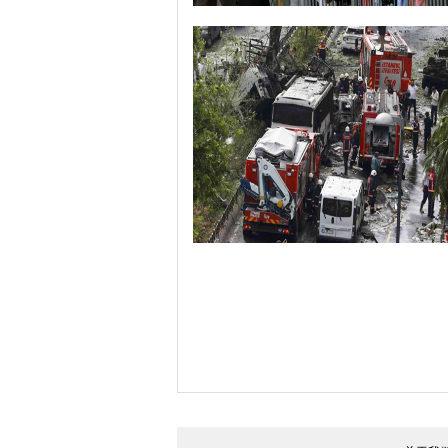
哈里与梅根亮相都柏林街头接受民众欢
伊斯坦布尔遭炸弹袭击 至少11死36伤（