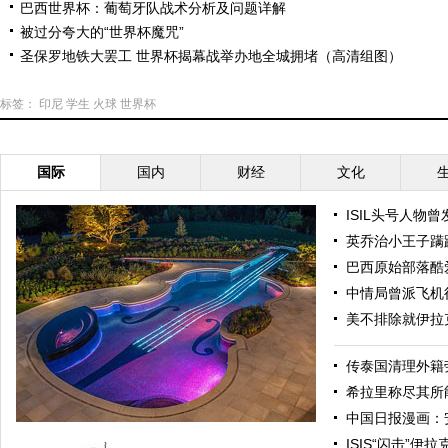
巴西世界杯：葡萄牙队战术分析及问题详解
被过分夸大的“世界杯魔咒”
圣保罗地铁大罢工 世界杯揭幕战举办地全城拥堵（高清组图）
标签：
印尼
学生
火球
世界杯
国际
国内
财经
文化
ISIL头号人物
英乔治小王子蹒
巴西原始部落酷
中情局曾派飞机
美不排除就伊拉
传泰国清理外籍
希拉里称尽其所
中国日报漫画：
ISIS“闪击”伊