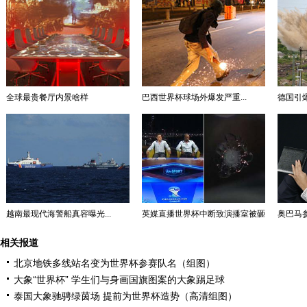
全球最贵餐厅内景啥样
巴西世界杯球场外爆发严重...
德国引爆
越南最现代海警船真容曝光...
英媒直播世界杯中断致演播室被砸
奥巴马参
相关报道
北京地铁多线站名变为世界杯参赛队名（组图）
大象“世界杯” 学生们与身画国旗图案的大象踢足球
泰国大象驰骋绿茵场 提前为世界杯造势（高清组图）