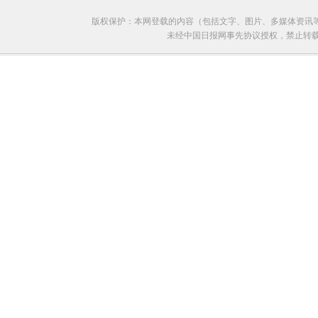
版权保护：本网登载的内容（包括文字、图片、多媒体资讯
未经中国日报网事先协议授权，禁止转载使用。给