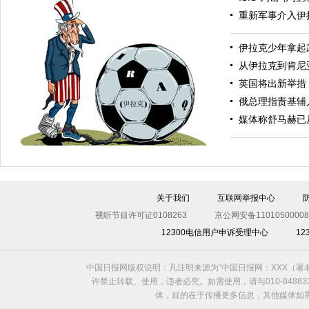
重新军事介入伊
伊拉克少年拿起
从伊拉克到肯尼
英国将出新举措
俄总理指责基辅
美银行家建美妙绝伦游泳池 可游泳、泛舟
媒体称舒马赫已
关于我们
互联网举报中心
视听节目许可证0108263
京公网安备11010500008
12300电信用户申诉受理中心
1
中国日报网版权说明：凡注明来源为“中国日报网：XXX（
踢不走的足球
许禁止转载、使用，违者必究。如需使用，请与010-8488
体，目的在于传播更多信息，其他媒体如