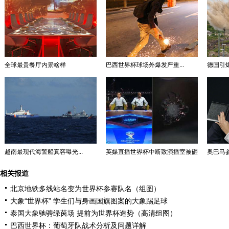
全球最贵餐厅内景啥样
巴西世界杯球场外爆发严重...
德国引爆
越南最现代海警船真容曝光...
英媒直播世界杯中断致演播室被砸
奥巴马参
相关报道
北京地铁多线站名变为世界杯参赛队名（组图）
大象“世界杯” 学生们与身画国旗图案的大象踢足球
泰国大象驰骋绿茵场 提前为世界杯造势（高清组图）
巴西世界杯：葡萄牙队战术分析及问题详解