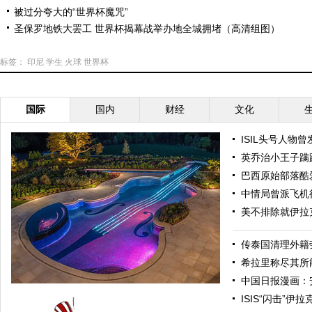
被过分夸大的“世界杯魔咒”
圣保罗地铁大罢工 世界杯揭幕战举办地全城拥堵（高清组图）
标签：
印尼
学生
火球
世界杯
国际
国内
财经
文化
ISIL头号人物
英乔治小王子蹒
巴西原始部落酷
中情局曾派飞机
美不排除就伊拉
传泰国清理外籍
希拉里称尽其所
中国日报漫画：
ISIS“闪击”伊