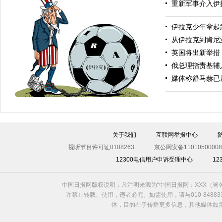
重新军事介入伊
伊拉克少年拿起
从伊拉克到肯尼
英国将出新举措
俄总理指责基辅
美银行家建美妙绝伦游泳池 可游泳、泛舟
媒体称舒马赫已
关于我们
互联网举报中心
视听节目许可证0108263
京公网安备11010500008
12300电信用户申诉受理中心
1
中国日报网版权说明：凡注明来源为“中国日报网：XXX（
踢不走的足球
许禁止转载、使用，违者必究。如需使用，请与010-8488
体，目的在于传播更多信息，其他媒体如