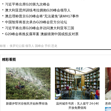
习近平将出席G20第九次峰会
澳大利亚昆州训练考拉拥抱G20峰会领导人
澳总理称普京G20峰会将“无法避免”谈MH17事件
中国智库将首次承办G20峰会官方分论坛
习近平将出席G20峰会并访问澳大利亚等三国
G20峰会将推反腐草案 澳媒猜测中国或投反对票
标签：
侏罗纪公园
领导人
国峰会
手织
恐龙
精彩看图
新疆伊犁河谷牧民开始秋季转场
温州城市书房：无人值守 24小时
患癌
开放免费借阅