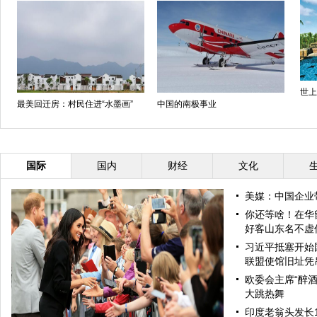
世上
最美回迁房：村民住进“水墨画”
中国的南极事业
国际
国内
财经
文化
美媒：中国企业
你还等啥！在华
好客山东名不虚
习近平抵塞开始
联盟使馆旧址凭
欧委会主席“醉酒
大跳热舞
印度老翁头发长