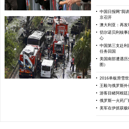
中国日报网“我
京召开
澳大利亚：再发
切尔诺贝利核事
心
中国第三支赴利
任务回国
美国南部遭遇历
图）
哈里与梅根亮相都柏林街头接受民众欢迎
2016单板滑雪
王毅与俄罗斯外
游客目睹阿根廷
俄罗斯一火药厂
美军在伊抓获极