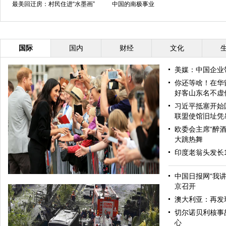
最美回迁房：村民住进“水墨画”
中国的南极事业
国际
国内
财经
文化
美媒：中国企业
你还等啥！在华
好客山东名不虚
习近平抵塞开始
联盟使馆旧址凭
欧委会主席“醉酒
大跳热舞
印度老翁头发长
中国日报网“我
京召开
澳大利亚：再发
切尔诺贝利核事
心