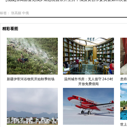
标签：
张高丽
中俄
精彩看图
新疆伊犁河谷牧民开始秋季转场
温州城市书房：无人值守 24小时
患癌
开放免费借阅
世上