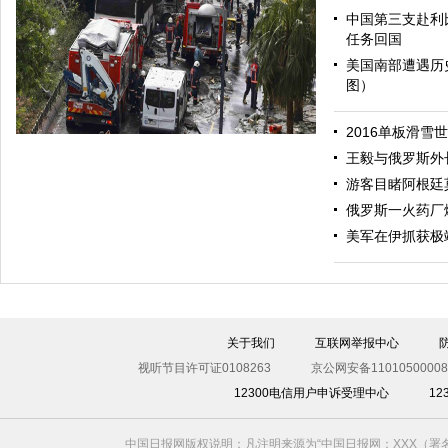
中国第三支赴利
任务回国
美国南部遭遇历
图）
哈里与梅根亮相都柏林街头接受民众欢迎
2016单板滑雪
王毅与俄罗斯外
游客目睹阿根廷
俄罗斯一火药厂
美军在伊抓获极
伊斯坦布尔遭炸弹袭击 至少11死36伤（图）
关于我们
互联网举报中心
视听节目许可证0108263
京公网安备11010500008
12300电信用户申诉受理中心
1
中国日报网版权说明：凡注明来源为“中国日报网：XXX（