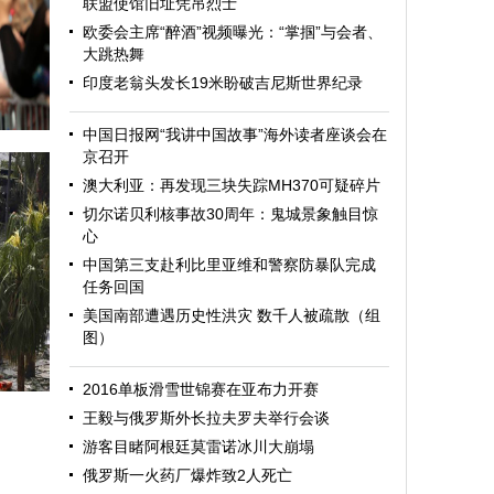
联盟使馆旧址凭吊烈士
欧委会主席“醉酒”视频曝光：“掌掴”与会者、
大跳热舞
印度老翁头发长19米盼破吉尼斯世界纪录
中国日报网“我讲中国故事”海外读者座谈会在
京召开
澳大利亚：再发现三块失踪MH370可疑碎片
切尔诺贝利核事故30周年：鬼城景象触目惊
心
中国第三支赴利比里亚维和警察防暴队完成
任务回国
美国南部遭遇历史性洪灾 数千人被疏散（组
图）
迎
2016单板滑雪世锦赛在亚布力开赛
王毅与俄罗斯外长拉夫罗夫举行会谈
游客目睹阿根廷莫雷诺冰川大崩塌
俄罗斯一火药厂爆炸致2人死亡