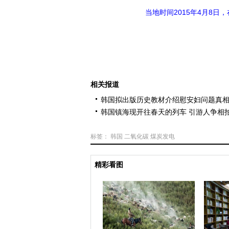
当地时间2015年4月8
相关报道
韩国拟出版历史教材介绍慰安妇问题真
韩国镇海现开往春天的列车 引游人争相
标签：
韩国
二氧化碳
煤炭发电
精彩看图