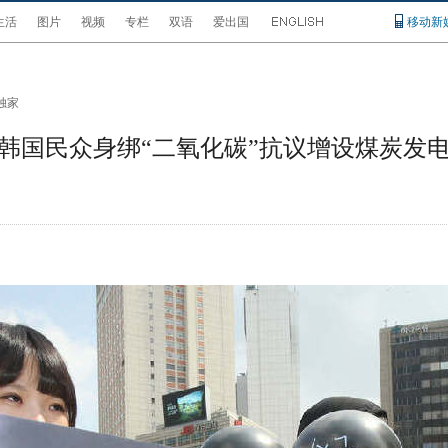
生活
图片
视频
专栏
双语
爱出国
移动新
独家
韩国民众身绑“二氧化碳”抗议增设煤炭发