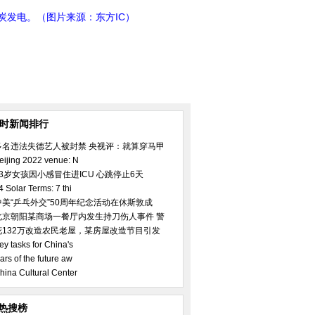
炭发电。（图片来源：东方IC）
小时新闻排行
多名违法失德艺人被封禁 央视评：就算穿马甲
eijing 2022 venue: N
23岁女孩因小感冒住进ICU 心跳停止6天
4 Solar Terms: 7 thi
中美“乒乓外交”50周年纪念活动在休斯敦成
北京朝阳某商场一餐厅内发生持刀伤人事件 警
花132万改造农民老屋，某房屋改造节目引发
ey tasks for China's
ars of the future aw
hina Cultural Center
热搜榜