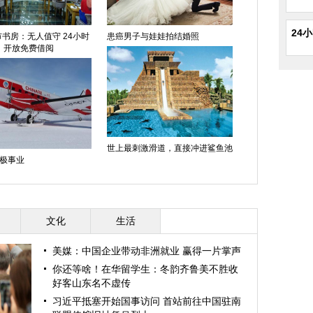
24
书房：无人值守 24小时
患癌男子与娃娃拍结婚照
开放免费借阅
世上最刺激滑道，直接冲进鲨鱼池
极事业
文化
生活
美媒：中国企业带动非洲就业 赢得一片掌声
你还等啥！在华留学生：冬韵齐鲁美不胜收
好客山东名不虚传
习近平抵塞开始国事访问 首站前往中国驻南