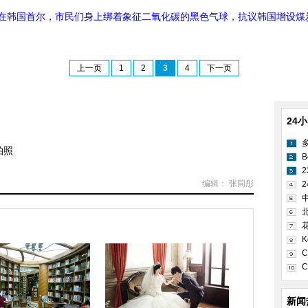
日，在韩国首尔，市民们身上绑着象征二氧化碳的黑色气球，抗议韩国增设煤
上一页
1
2
3
4
下一页
24
相
拍照
B
编辑： 张同彤
2
K
C
C
新闻